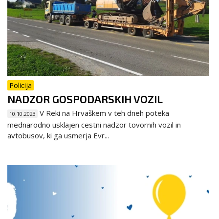
Policija
NADZOR GOSPODARSKIH VOZIL
V Reki na Hrvaškem v teh dneh poteka
10.10.2023
mednarodno usklajen cestni nadzor tovornih vozil in
avtobusov, ki ga usmerja Evr...