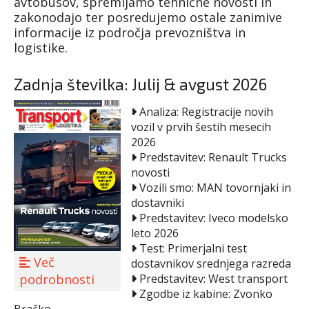
avtobusov, spremljamo tehnične novosti in
zakonodajo ter posredujemo ostale zanimive
informacije iz področja prevozništva in
logistike.
Zadnja številka: Julij & avgust 2026
Analiza: Registracije novih
vozil v prvih šestih mesecih
2026
Predstavitev: Renault Trucks
novosti
Vozili smo: MAN tovornjaki in
dostavniki
Predstavitev: Iveco modelsko
leto 2026
Test: Primerjalni test
Več
dostavnikov srednjega razreda
Predstavitev: West transport
podrobnosti
Zgodbe iz kabine: Zvonko