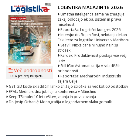
LOGISTIKA MAGAZIN 16 2026
Umetna inteligenca sama ne zmaguje:
zakaj odločajo ekipa, sistem in prava
miselnost
Reportaža: Logistični kongres 2026
Intervju: dr. Bojan Rosi, nekdanji dekan
Fakultete za logistiko Univerze v Mariboru
SeeVil: Nizka cena ni nujno najnižji
strošek
Kardex: Produktivnost postaja vse večji
izziv
Still iGo: Avtomatizacija v skladiščih
Več podrobnosti
prihodnosti
Reportaža: Mednarodni industrijski
PDF & prelistaj na spletu
sejem Celje
GS1: 2D kode skladiščih lahko znižajo stroške za več kot 60 odstotkov
EPAL: Mednarodna jubilejna konferenca v Münchnu
KeepITSimple: 10 let rešitev, znanja in povezovanja
Dr. Josip Orbanić: Monografija o legendarnem vlaku gomulki