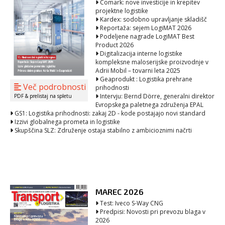
Comark: nove investicije in krepitev
projektne logistike
Kardex: sodobno upravljanje skladišč
Reportaža: sejem LogiMAT 2026
Podeljene nagrade LogiMAT Best
Product 2026
Digitalizacija interne logistike
kompleksne maloserijske proizvodnje v
Adrii Mobil – tovarni leta 2025
Geaprodukt : Logistika prehrane
Več podrobnosti
prihodnosti
Intervju: Bernd Dörre, generalni direktor
PDF & prelistaj na spletu
Evropskega paletnega združenja EPAL
GS1: Logistika prihodnosti: zakaj 2D - kode postajajo novi standard
Izzivi globalnega prometa in logistike
Skupščina SLZ: Združenje ostaja stabilno z ambicioznimi načrti
MAREC 2026
Test: Iveco S-Way CNG
Predpisi: Novosti pri prevozu blaga v
2026