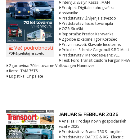
Intervju: Evelyn Kassel, MAN
Predpisi: Digitalni tahografi za
dostavnike
Predstavitev: Življenje z zvezdo
Predstavitev: Isuzu tovornjaki
OZS: Stroški
Reportaža: Predor Karavanke
Zgodbe iz kabine: Igor Korošec
Pravni nasveti: Klavzule Incoterms
Več podrobnosti
Prikolice: Schmitz Cargobull S.BO Multi
PDF & prelistaj na spletu
Predstavitev: Mercedes-Benz VLE
Test: Ford Transit Custom Furgon PHEV
Zgodovina: 70 let tovarne Volkswagen Hannover
Retro: TAM 75T5
Logistika: CP palete
JANUAR & FEBRUAR 2026
Analiza: Prodaja novih gospodarskih
vozil v 2025
Predstavitev: Scania 730 S Longline
Predstavitev: DAF XG & XG+ Electric