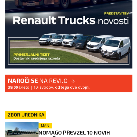
NAROČI SE
NA REVIJO
39,00
€/leto
| 10 izvodov, od tega dve dvojni.
IZBOR UREDNIKA
MAN
NOMAGO PREVZEL 10 NOVIH