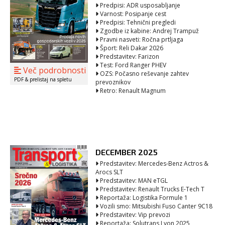
Predpisi: ADR usposabljanje
Varnost: Posipanje cest
Predpisi: Tehnični pregledi
Zgodbe iz kabine: Andrej Trampuž
Pravni nasveti: Ročna prtljaga
Šport: Reli Dakar 2026
Predstavitev: Farizon
Test: Ford Ranger PHEV
Več podrobnosti
OZS: Počasno reševanje zahtev
PDF & prelistaj na spletu
prevoznikov
Retro: Renault Magnum
DECEMBER 2025
Predstavitev: Mercedes-Benz Actros &
Arocs SLT
Predstavitev: MAN eTGL
Predstavitev: Renault Trucks E-Tech T
Reportaža: Logistika Formule 1
Vozili smo: Mitsubishi Fuso Canter 9C18
Predstavitev: Vip prevozi
Reportaža: Solutrans Lyon 2025