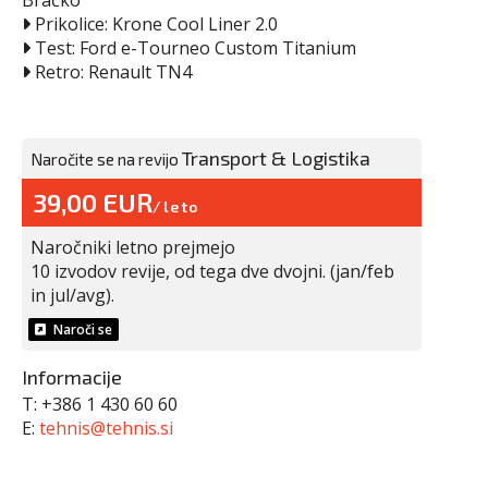
Bračko
Prikolice: Krone Cool Liner 2.0
Test: Ford e-Tourneo Custom Titanium
Retro: Renault TN4
Transport & Logistika
Naročite se na revijo
39,00 EUR
/leto
Naročniki letno prejmejo
10 izvodov revije
, od tega dve dvojni. (jan/feb
in jul/avg).
Naroči se
Informacije
T: +386 1 430 60 60
E:
tehnis@tehnis.si