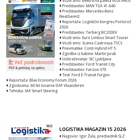
Vozili smo: Električna paleta vozil Iveco
Predstavitev: MAN TGX 41.640
Predstavitev: Mercedes-Benz
NextGenH2
Reportaža: Logistični kongres Portorož
2026
Predstavitev: Terberg BC203EV
Vozili smo: Euro Limbus Smart Tourer
Vozili smo: Scania Castrosua 75CS
Pnevmatike: Conti Hybrid HT 5
Zgodbe iz kabine: Martin Jurak
Izobraževanje: SIC Ljubljana
Več podrobnosti
Predstavitev: Ford Transit City
PDF & prelistaj na spletu
Predstavitev: Farizon V7E
Test: Ford E-Transit Furgon
Reportaža: Blue Economy Forum 2026
Zgodovina: 60 let tovarne DAF Vlaanderen
Tehnika: SAF Smart Steering
LOGISTIKA MAGAZIN 15 2026
Nagovor: Igor Žula, predsednik SLZ