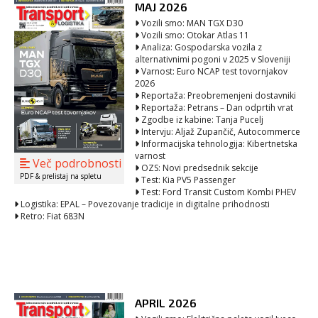
MAJ 2026
Vozili smo: MAN TGX D30
Vozili smo: Otokar Atlas 11
Analiza: Gospodarska vozila z
alternativnimi pogoni v 2025 v Sloveniji
Varnost: Euro NCAP test tovornjakov
2026
Reportaža: Preobremenjeni dostavniki
Reportaža: Petrans – Dan odprtih vrat
Zgodbe iz kabine: Tanja Pucelj
Intervju: Aljaž Zupančič, Autocommerce
Informacijska tehnologija: Kibertnetska
varnost
Več podrobnosti
OZS: Novi predsednik sekcije
PDF & prelistaj na spletu
Test: Kia PV5 Passenger
Test: Ford Transit Custom Kombi PHEV
Logistika: EPAL – Povezovanje tradicije in digitalne prihodnosti
Retro: Fiat 683N
APRIL 2026