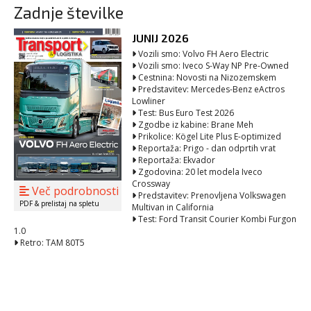
Zadnje številke
JUNIJ 2026
Vozili smo: Volvo FH Aero Electric
Vozili smo: Iveco S-Way NP Pre-Owned
Cestnina: Novosti na Nizozemskem
Predstavitev: Mercedes-Benz eActros
Lowliner
Test: Bus Euro Test 2026
Zgodbe iz kabine: Brane Meh
Prikolice: Kögel Lite Plus E-optimized
Reportaža: Prigo - dan odprtih vrat
Reportaža: Ekvador
Zgodovina: 20 let modela Iveco
Crossway
Več podrobnosti
Predstavitev: Prenovljena Volkswagen
PDF & prelistaj na spletu
Multivan in California
Test: Ford Transit Courier Kombi Furgon
1.0
Retro: TAM 80T5