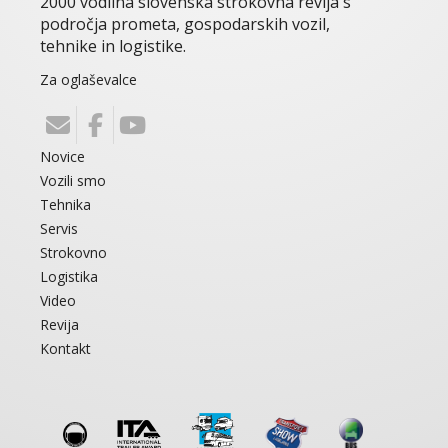
2000 vodilna slovenska strokovna revija s
področja prometa, gospodarskih vozil,
tehnike in logistike.
Za oglaševalce
Novice
Vozili smo
Tehnika
Servis
Strokovno
Logistika
Video
Revija
Kontakt