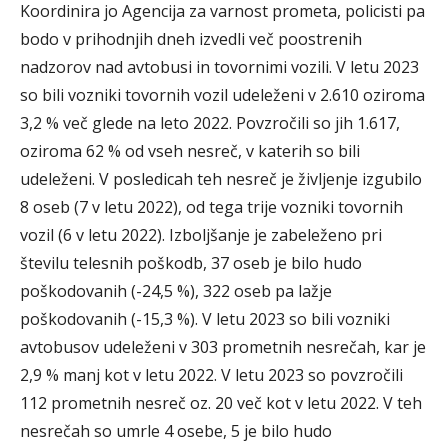
Koordinira jo Agencija za varnost prometa, policisti pa
bodo v prihodnjih dneh izvedli več poostrenih
nadzorov nad avtobusi in tovornimi vozili. V letu 2023
so bili vozniki tovornih vozil udeleženi v 2.610 oziroma
3,2 % več glede na leto 2022. Povzročili so jih 1.617,
oziroma 62 % od vseh nesreč, v katerih so bili
udeleženi. V posledicah teh nesreč je življenje izgubilo
8 oseb (7 v letu 2022), od tega trije vozniki tovornih
vozil (6 v letu 2022). Izboljšanje je zabeleženo pri
številu telesnih poškodb, 37 oseb je bilo hudo
poškodovanih (-24,5 %), 322 oseb pa lažje
poškodovanih (-15,3 %). V letu 2023 so bili vozniki
avtobusov udeleženi v 303 prometnih nesrečah, kar je
2,9 % manj kot v letu 2022. V letu 2023 so povzročili
112 prometnih nesreč oz. 20 več kot v letu 2022. V teh
nesrečah so umrle 4 osebe, 5 je bilo hudo