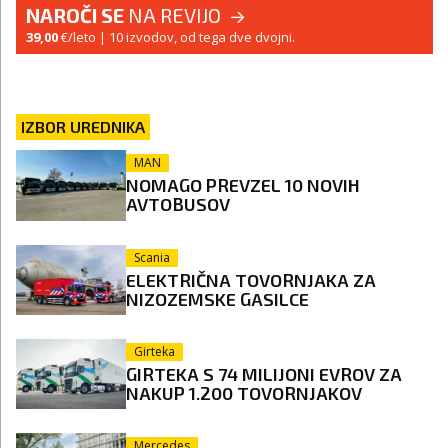
NAROČI SE
NA REVIJO
39,00
€/leto
| 10 izvodov, od tega dve dvojni.
IZBOR UREDNIKA
MAN
NOMAGO PREVZEL 10 NOVIH
AVTOBUSOV
Scania
ELEKTRIČNA TOVORNJAKA ZA
NIZOZEMSKE GASILCE
Girteka
GIRTEKA S 74 MILIJONI EVROV ZA
NAKUP 1.200 TOVORNJAKOV
Mercedes