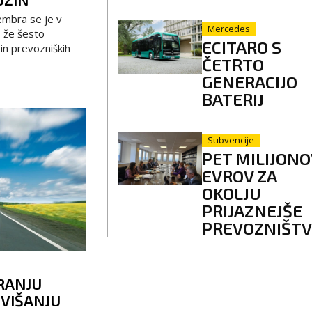
mbra se je v
Mercedes
, že šesto
ECITARO S
in prevozniških
ČETRTO
GENERACIJO
BATERIJ
Subvencije
PET MILIJONO
EVROV ZA
OKOLJU
PRIJAZNEJŠE
PREVOZNIŠT
RANJU
 VIŠANJU