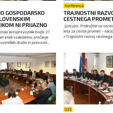
Konferenca
O GOSPODARSKO
TRAJNOSTNI RAZV
SLOVENSKIM
CESTNEGA PROME
IKOM NI PRIJAZNO
Pridružite se osr
22.09.2025
leta za cestni promet – nacio
nski avtoprevozniki bodo 27.
»Trajnostni razvoj cestnega 
t imeli vsakoletno srečanje
ozniških družin in prevozni...
OZS