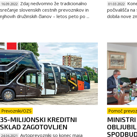
Zdaj nedvomno že tradicionalno
Kone
16.09.2022
01.03.2022
srečanje slovenskih cestnih prevoznikov in
počivališča n
njihovih družinskih članov – letos peto po ...
dobila nove zn
Prevozniki/OZS
Pomoč prevo
35-MILIJONSKI KREDITNI
MINISTR
SKLAD ZAGOTOVLJEN
OBLJUBIL
SPODBU
Avtoprevozniki so konec maja
24.06.2021