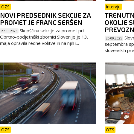
OZS
Intervju
NOVI PREDSEDNIK SEKCIJE ZA
TRENUTN
PROMET JE FRANC SERŠEN
OKOLJE 
PREVOZN
Skupščina sekcije za promet pri
27.05.2026
Obrtno-podjetniški zbornici Slovenije je 13.
Slove
25.09.2025
maja opravila redne volitve in na njih i...
septembra spe
slovenskih prev
OZS
OZS