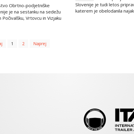
Slovenije je tudi letos pripr
tvo Obrtno-podjetniške
katerem je obelodanila najakt
nije je na sestanku na sedežu
Počivalšku, Vrtovcu in Vizjaku
j
1
2
Naprej