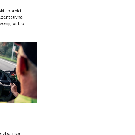
i zbornici
rezentativna
eniji, ostro
 zbornica