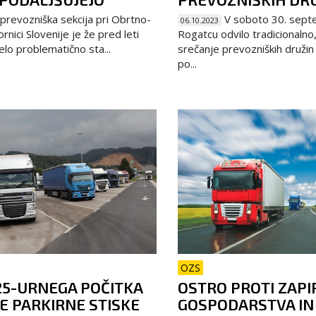
revozniška sekcija pri Obrtno-
V soboto 30. septe
06.10.2023
rnici Slovenije je že pred leti
Rogatcu odvilo tradicionalno
elo problematično sta...
srečanje prevozniških družin 
po...
OZS
25-URNEGA POČITKA
OSTRO PROTI ZAPI
E PARKIRNE STISKE
GOSPODARSTVA IN