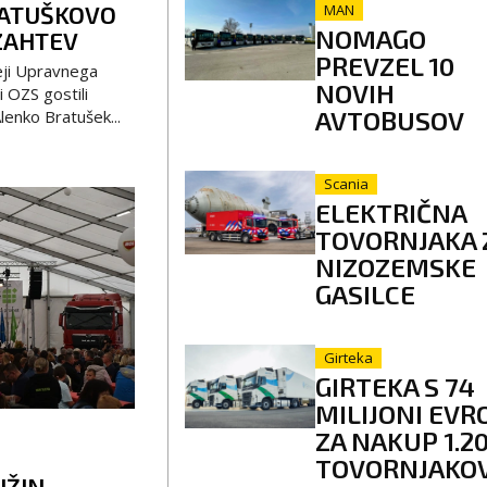
RATUŠKOVO
MAN
NOMAGO
ZAHTEV
PREVZEL 10
eji Upravnega
NOVIH
 OZS gostili
AVTOBUSOV
lenko Bratušek...
Scania
ELEKTRIČNA
TOVORNJAKA 
NIZOZEMSKE
GASILCE
Girteka
GIRTEKA S 74
MILIJONI EVR
ZA NAKUP 1.2
TOVORNJAKO
UŽIN