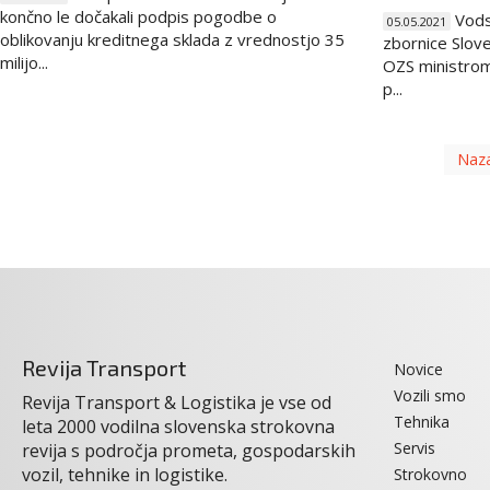
končno le dočakali podpis pogodbe o
Vods
05.05.2021
oblikovanju kreditnega sklada z vrednostjo 35
zbornice Slove
milijo...
OZS ministrom 
p...
Naza
Revija Transport
Novice
Vozili smo
Revija Transport & Logistika je vse od
Tehnika
leta 2000 vodilna slovenska strokovna
Servis
revija s področja prometa, gospodarskih
vozil, tehnike in logistike.
Strokovno