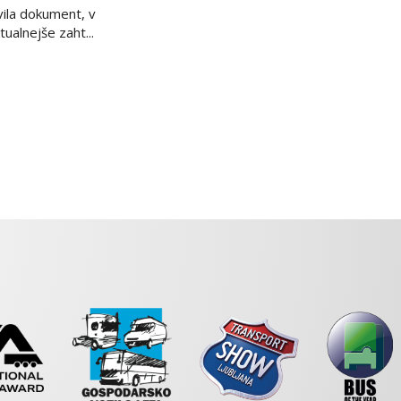
avila dokument, v
ualnejše zaht...