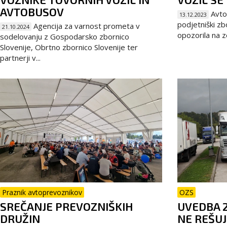
AVTOBUSOV
Avtop
13.12.2023
podjetniški zbo
Agencija za varnost prometa v
21.10.2024
opozorila na z
sodelovanju z Gospodarsko zbornico
Slovenije, Obrtno zbornico Slovenije ter
partnerji v...
Praznik avtoprevoznikov
OZS
SREČANJE PREVOZNIŠKIH
UVEDBA 
DRUŽIN
NE REŠUJ