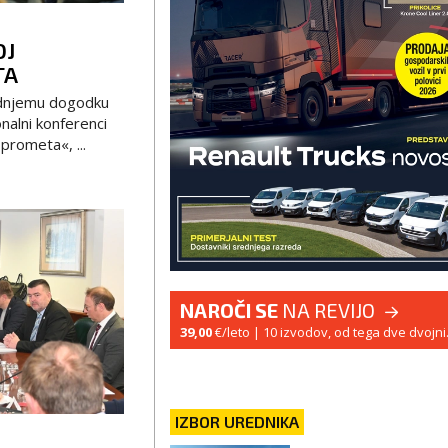
OJ
TA
ednjemu dogodku
nalni konferenci
prometa«, ...
NAROČI SE
NA REVIJO
39,00
€/leto
| 10 izvodov, od tega dve dvojni
IZBOR UREDNIKA