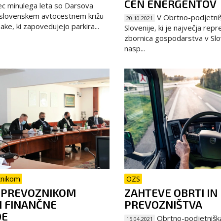
CEN ENERGENTOV
c minulega leta so Darsova
a slovenskem avtocestnem križu
V Obrtno-podjetnišk
20.10.2021
ake, ki zapovedujejo parkira...
Slovenije, ki je največja rep
zbornica gospodarstva v Slov
nasp...
znikom
OZS
I PREVOZNIKOM
ZAHTEVE OBRTI IN
I FINANČNE
PREVOZNIŠTVA
DE
Obrtno-podjetniška
15.04.2021