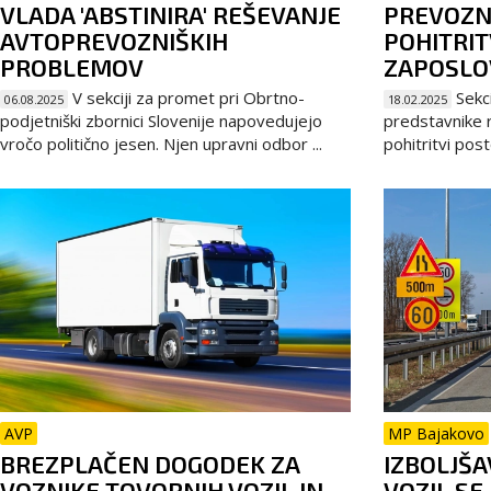
VLADA 'ABSTINIRA' REŠEVANJE
PREVOZNI
AVTOPREVOZNIŠKIH
POHITRIT
PROBLEMOV
ZAPOSLO
V sekciji za promet pri Obrtno-
Sekci
06.08.2025
18.02.2025
podjetniški zbornici Slovenije napovedujejo
predstavnike r
vročo politično jesen. Njen upravni odbor ...
pohitritvi pos
AVP
MP Bajakovo
BREZPLAČEN DOGODEK ZA
IZBOLJŠA
VOZNIKE TOVORNIH VOZIL IN
VOZIL SE