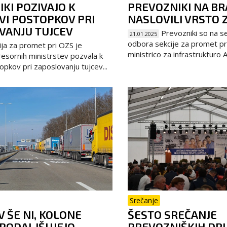
KI POZIVAJO K
PREVOZNIKI NA B
VI POSTOPKOV PRI
NASLOVILI VRSTO 
VANJU TUJCEV
Prevozniki so na s
21.01.2025
odbora sekcije za promet pri
ja za promet pri OZS je
ministrico za infrastrukturo A
esornih ministrstev pozvala k
topkov pri zaposlovanju tujcev...
Srečanje
V ŠE NI, KOLONE
ŠESTO SREČANJE
 PODALJŠUJEJO
PREVOZNIŠKIH DR