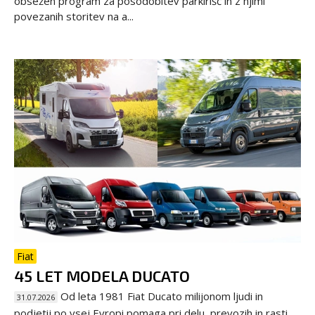
obsežen program za posodobitev parkirišč in z njimi
povezanih storitev na a...
Fiat
45 LET MODELA DUCATO
Od leta 1981 Fiat Ducato milijonom ljudi in
31.07.2026
podjetij po vsej Evropi pomaga pri delu, prevozih in rasti