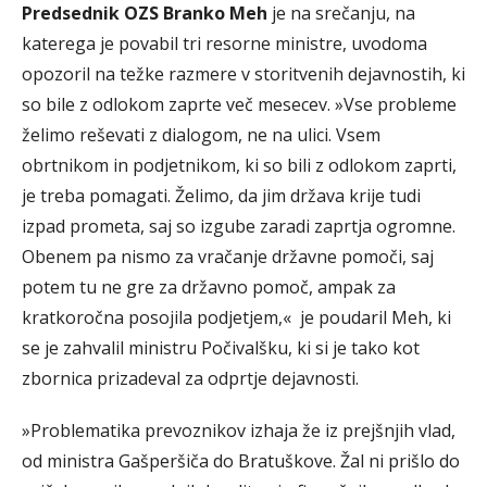
Predsednik OZS Branko Meh
je na srečanju, na
katerega je povabil tri resorne ministre, uvodoma
opozoril na težke razmere v storitvenih dejavnostih, ki
so bile z odlokom zaprte več mesecev. »Vse probleme
želimo reševati z dialogom, ne na ulici. Vsem
obrtnikom in podjetnikom, ki so bili z odlokom zaprti,
je treba pomagati. Želimo, da jim država krije tudi
izpad prometa, saj so izgube zaradi zaprtja ogromne.
Obenem pa nismo za vračanje državne pomoči, saj
potem tu ne gre za državno pomoč, ampak za
kratkoročna posojila podjetjem,« je poudaril Meh, ki
se je zahvalil ministru Počivalšku, ki si je tako kot
zbornica prizadeval za odprtje dejavnosti.
»Problematika prevoznikov izhaja že iz prejšnjih vlad,
od ministra Gašperšiča do Bratuškove. Žal ni prišlo do