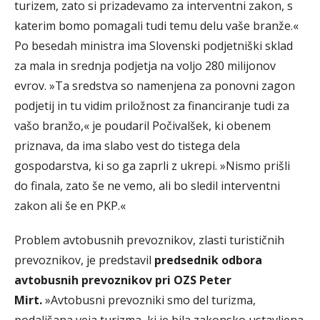
turizem, zato si prizadevamo za interventni zakon, s
katerim bomo pomagali tudi temu delu vaše branže.«
Po besedah ministra ima Slovenski podjetniški sklad
za mala in srednja podjetja na voljo 280 milijonov
evrov. »Ta sredstva so namenjena za ponovni zagon
podjetij in tu vidim priložnost za financiranje tudi za
vašo branžo,« je poudaril Počivalšek, ki obenem
priznava, da ima slabo vest do tistega dela
gospodarstva, ki so ga zaprli z ukrepi. »Nismo prišli
do finala, zato še ne vemo, ali bo sledil interventni
zakon ali še en PKP.«
Problem avtobusnih prevoznikov, zlasti turističnih
prevoznikov, je predstavil
predsednik odbora
avtobusnih prevoznikov pri OZS Peter
Mirt.
»Avtobusni prevozniki smo del turizma,
podaljšana veja turizma, ki je bila zakonsko ustavljena.