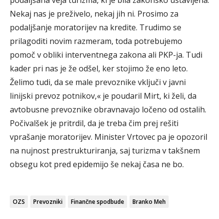
Nekaj nas je preživelo, nekaj jih ni. Prosimo za
podaljšanje moratorijev na kredite. Trudimo se
prilagoditi novim razmeram, toda potrebujemo
pomoč v obliki interventnega zakona ali PKP-ja. Tudi
kader pri nas je že odšel, ker stojimo že eno leto.
Želimo tudi, da se male prevoznike vključi v javni
linijski prevoz potnikov,« je poudaril Mirt, ki želi, da
avtobusne prevoznike obravnavajo ločeno od ostalih.
Počivalšek je pritrdil, da je treba čim prej rešiti
vprašanje moratorijev. Minister Vrtovec pa je opozoril
na nujnost prestrukturiranja, saj turizma v takšnem
obsegu kot pred epidemijo še nekaj časa ne bo.
OZS
Prevozniki
Finančne spodbude
Branko Meh