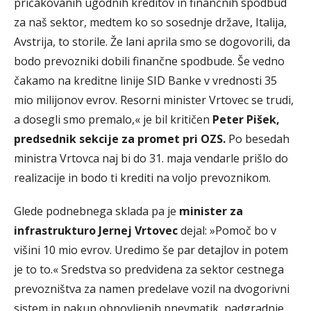
pričakovanih ugodnih kreditov in finančnih spodbud
za naš sektor, medtem ko so sosednje države, Italija,
Avstrija, to storile. Že lani aprila smo se dogovorili, da
bodo prevozniki dobili finančne spodbude. Še vedno
čakamo na kreditne linije SID Banke v vrednosti 35
mio milijonov evrov. Resorni minister Vrtovec se trudi,
a dosegli smo premalo,« je bil kritičen
Peter Pišek,
predsednik sekcije za promet pri OZS.
Po besedah
ministra Vrtovca naj bi do 31. maja vendarle prišlo do
realizacije in bodo ti krediti na voljo prevoznikom.
Glede podnebnega sklada pa je
minister za
infrastrukturo Jernej Vrtovec
dejal: »Pomoč bo v
višini 10 mio evrov. Uredimo še par detajlov in potem
je to to.« Sredstva so predvidena za sektor cestnega
prevozništva za namen predelave vozil na dvogorivni
sistem in nakup obnovljenih pnevmatik, nadgradnje