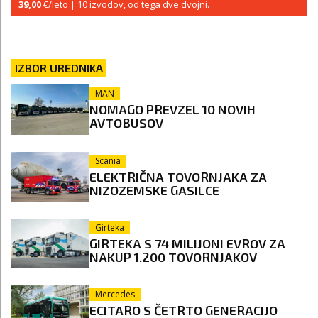
39,00
€/leto
| 10 izvodov, od tega dve dvojni.
IZBOR UREDNIKA
MAN
NOMAGO PREVZEL 10 NOVIH
AVTOBUSOV
Scania
ELEKTRIČNA TOVORNJAKA ZA
NIZOZEMSKE GASILCE
Girteka
GIRTEKA S 74 MILIJONI EVROV ZA
NAKUP 1.200 TOVORNJAKOV
Mercedes
ECITARO S ČETRTO GENERACIJO