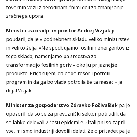
tovornih vozil z aerodinamičnimi deli za zmanjšanje
zračnega upora.
Minister za okolje in prostor Andrej Vizjak
je
poudaril, da je v podnebnem skladu veliko ministrstev
in veliko želja. »Ne spodbujamo fosilnih energentov iz
tega sklada, namenjamo pa sredstva za
transformacijo fosilnih goriv v okolju prijaznejše
produkte. Pričakujem, da bodo resorji potrdili
program in da ga bo vlada potrdila še ta mesec,« je
dejal Vizjak.
Minister za gospodarstvo Zdravko Počivalšek
pa je
opozoril, da so se za prevozniški sektor potrudili, da
so lahko delovali v času epidemije. »Italijani so zaprli
vse, mi smo industriji dovolili delati. Zelo prizadet pa je