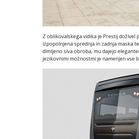
Z oblikovalskega vidika je Prestij dožive
izpopolnjena sprednja in zadnja maska t
dimljeno siva obroba, mu dajejo eleganten
jezikovnimi možnostmi je namenjen vse bo