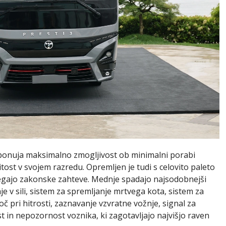
ki ponuja maksimalno zmogljivost ob minimalni porabi
tost v svojem razredu. Opremljen je tudi s celovito paleto
segajo zakonske zahteve. Mednje spadajo najsodobnejši
je v sili, sistem za spremljanje mrtvega kota, sistem za
č pri hitrosti, zaznavanje vzvratne vožnje, signal za
st in nepozornost voznika, ki zagotavljajo najvišjo raven