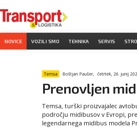
NOVICE
VOZILI SMO
TEHNIKA
SERVIS
STR
Temsa
Boštjan Paušer,
četrtek, 26. junij 20
Prenovljen mid
Temsa, turški proizvajalec avtob
področju midibusov v Evropi, pre
legendarnega midibus modela Pre