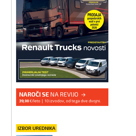
NAROČI SE
NA REVIJO
39,00
€/leto
| 10 izvodov, od tega dve dvojni.
IZBOR UREDNIKA