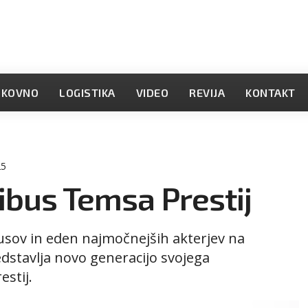
OKOVNO
LOGISTIKA
VIDEO
REVIJA
KONTAKT
25
ibus Temsa Prestij
usov in eden najmočnejših akterjev na
dstavlja novo generacijo svojega
stij.