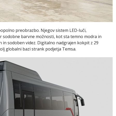
l popolno preobrazbo. Njegov sistem LED-luči,
er sodobne barvne možnosti, kot sta temno modra in
 in sodoben videz. Digitalno nadgrajen kokpit z 29
lj globalni bazi strank podjetja Temsa.