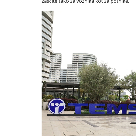
zaščite tako za voznika kot za potnike.