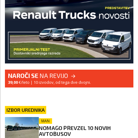
NAROČI SE
NA REVIJO
39,00
€/leto
| 10 izvodov, od tega dve dvojni.
IZBOR UREDNIKA
MAN
NOMAGO PREVZEL 10 NOVIH
AVTOBUSOV