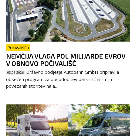
Počivališča
NEMČIJA VLAGA POL MILIJARDE EVROV
V OBNOVO POČIVALIŠČ
Državno podjetje Autobahn GmbH pripravlja
03.08.2026
obsežen program za posodobitev parkirišč in z njimi
povezanih storitev na a...