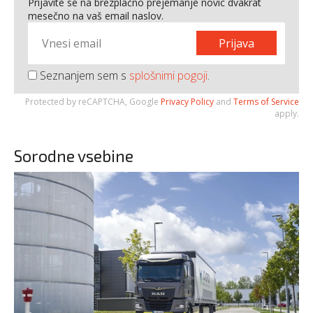
Prijavite se na brezplačno prejemanje novic dvakrat
mesečno na vaš email naslov.
Prijava
Seznanjem sem s
splošnimi pogoji
.
Protected by reCAPTCHA, Google
Privacy Policy
and
Terms of Service
apply.
Sorodne vsebine