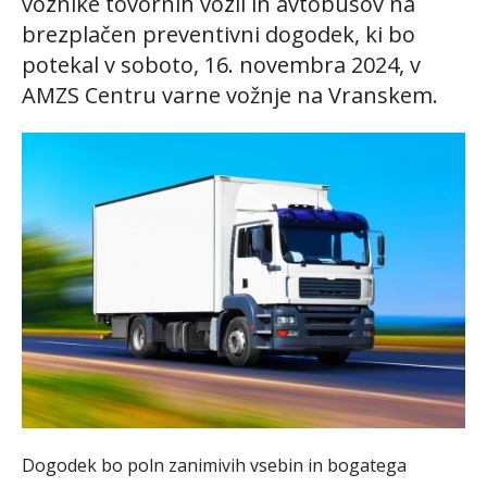
voznike tovornih vozil in avtobusov na
brezplačen preventivni dogodek, ki bo
potekal v soboto, 16. novembra 2024, v
AMZS Centru varne vožnje na Vranskem.
Dogodek bo poln zanimivih vsebin in bogatega