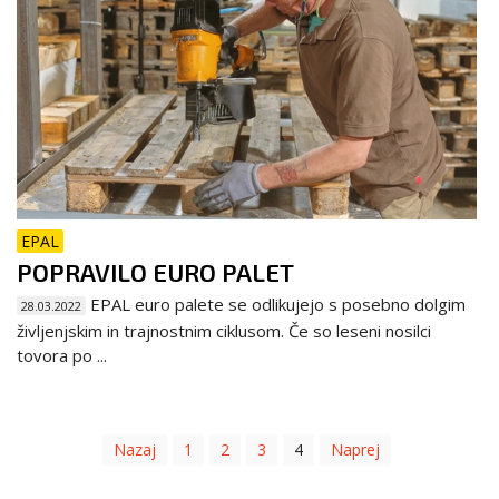
EPAL
POPRAVILO EURO PALET
EPAL euro palete se odlikujejo s posebno dolgim
28.03.2022
življenjskim in trajnostnim ciklusom. Če so leseni nosilci
tovora po ...
Nazaj
1
2
3
4
Naprej