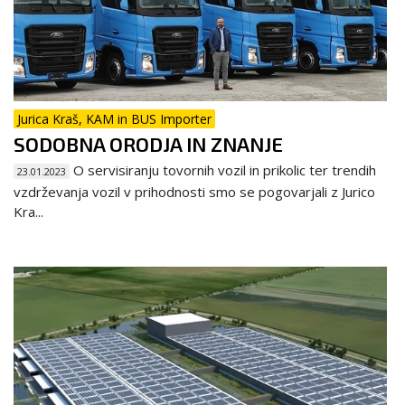
Jurica Kraš, KAM in BUS Importer
SODOBNA ORODJA IN ZNANJE
O servisiranju tovornih vozil in prikolic ter trendih
23.01.2023
vzdrževanja vozil v prihodnosti smo se pogovarjali z Jurico
Kra...