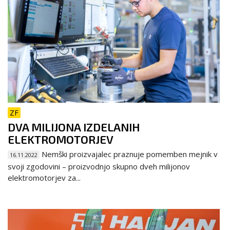
ZF
DVA MILIJONA IZDELANIH
ELEKTROMOTORJEV
Nemški proizvajalec praznuje pomemben mejnik v
16.11.2022
svoji zgodovini – proizvodnjo skupno dveh milijonov
elektromotorjev za...