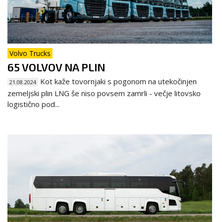
Volvo Trucks
65 VOLVOV NA PLIN
Kot kaže tovornjaki s pogonom na utekočinjen
21.08.2024
zemeljski plin LNG še niso povsem zamrli - večje litovsko
logistično pod...