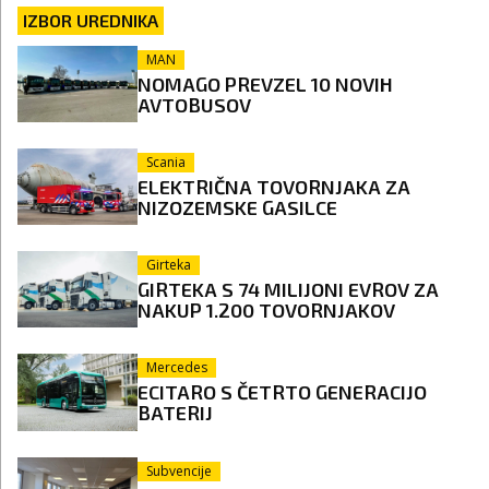
IZBOR UREDNIKA
MAN
NOMAGO PREVZEL 10 NOVIH
AVTOBUSOV
Scania
ELEKTRIČNA TOVORNJAKA ZA
NIZOZEMSKE GASILCE
Girteka
GIRTEKA S 74 MILIJONI EVROV ZA
NAKUP 1.200 TOVORNJAKOV
Mercedes
ECITARO S ČETRTO GENERACIJO
BATERIJ
Subvencije