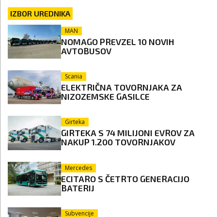
IZBOR UREDNIKA
MAN
NOMAGO PREVZEL 10 NOVIH
AVTOBUSOV
Scania
ELEKTRIČNA TOVORNJAKA ZA
NIZOZEMSKE GASILCE
Girteka
GIRTEKA S 74 MILIJONI EVROV ZA
NAKUP 1.200 TOVORNJAKOV
Mercedes
ECITARO S ČETRTO GENERACIJO
BATERIJ
Subvencije