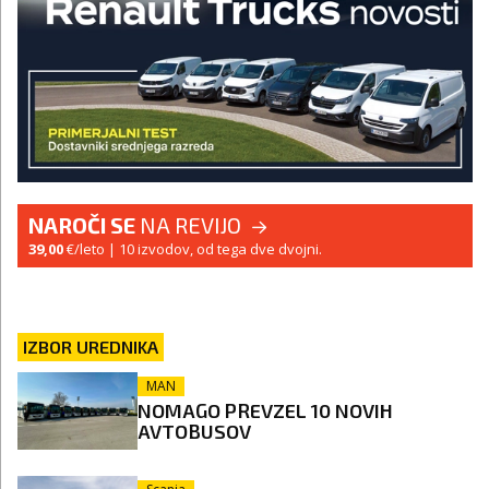
NAROČI SE
NA REVIJO
39,00
€/leto
| 10 izvodov, od tega dve dvojni.
IZBOR UREDNIKA
MAN
NOMAGO PREVZEL 10 NOVIH
AVTOBUSOV