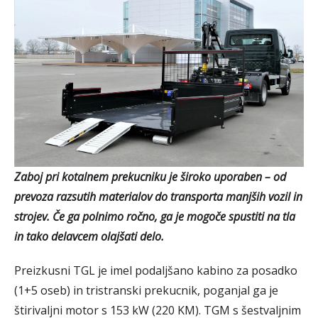
Zaboj pri kotalnem prekucniku je široko uporaben – od
prevoza razsutih materialov do transporta manjših vozil in
strojev. Če ga polnimo ročno, ga je mogoče spustiti na tla
in tako delavcem olajšati delo.
Preizkusni TGL je imel podaljšano kabino za posadko
(1+5 oseb) in tristranski prekucnik, poganjal ga je
štirivaljni motor s 153 kW (220 KM). TGM s šestvaljnim