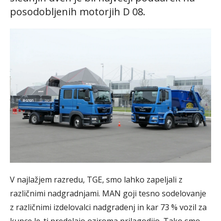
posodobljenih motorjih D 08.
V najlažjem razredu, TGE, smo lahko zapeljali z
različnimi nadgradnjami. MAN goji tesno sodelovanje
z različnimi izdelovalci nadgradenj in kar 73 % vozil za
kupce le-ti predelajo oziroma prilagodijo. Tako smo