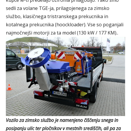
sedli za volane TGE-ja, prilagojenega za zimsko
službo, klasičnega tristranskega prekucnika in
kotalnega prekucnika (hoockloader). Vse so poganjali
najmočnejši motorji za ta model (130 kW / 177 KM)..
Vozilo za zimsko službo je namenjeno čiščenju snega in
posipanju ulic ter pločnikov v mestnih središčih, ali pa za