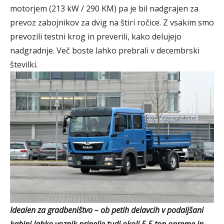
motorjem (213 kW / 290 KM) pa je bil nadgrajen za
prevoz zabojnikov za dvig na štiri ročice. Z vsakim smo
prevozili testni krog in preverili, kako delujejo
nadgradnje. Več boste lahko prebrali v decembrski
številki.
Idealen za gradbeništvo – ob petih delavcih v podaljšani
kabini lahko voznik pripelje tudi okoli 5,5 ton opreme in