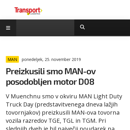
MAN
ponedeljek, 25. november 2019
Preizkusili smo MAN-ov
posodobljen motor D08
V Muenchnu smo v okviru MAN Light Duty
Truck Day (predstavitvenega dneva lažjih
tovornjakov) preizkusili MAN-ova tovorna
vozila razredov TGE, TGL in TGM. Pri
slednjih dveh je bil največji poudarek na