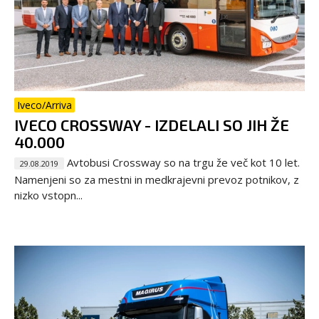
Iveco/Arriva
IVECO CROSSWAY - IZDELALI SO JIH ŽE
40.000
Avtobusi Crossway so na trgu že več kot 10 let.
29.08.2019
Namenjeni so za mestni in medkrajevni prevoz potnikov, z
nizko vstopn...