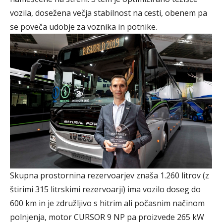
vozila, dosežena večja stabilnost na cesti, obenem pa
se poveča udobje za voznika in potnike.
Skupna prostornina rezervoarjev znaša 1.260 litrov (z
štirimi 315 litrskimi rezervoarji) ima vozilo doseg do
600 km in je združljivo s hitrim ali počasnim načinom
polnjenja, motor CURSOR 9 NP pa proizvede 265 kW