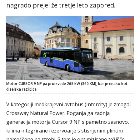
nagrado prejel že tretje leto zapored.
Motor CURSOR 9 NP pa proizvede 265 kW (360 KM), kar je enako kot
dizelska različica.
V kategoriji medkrajevni avtobus (Intercity) je zmagal
Crossway Natural Power. Poganja ga zadnja
generacija motorja Cursor 9 NP s pametno zasnovo,
ki ima integrirane rezervoarje s stisnjenim plinom
nameščene na strehi. S tem je optimizirano težišče