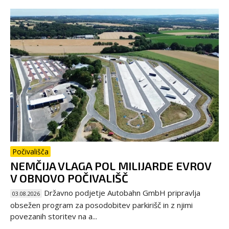
Počivališča
NEMČIJA VLAGA POL MILIJARDE EVROV
V OBNOVO POČIVALIŠČ
Državno podjetje Autobahn GmbH pripravlja
03.08.2026
obsežen program za posodobitev parkirišč in z njimi
povezanih storitev na a...