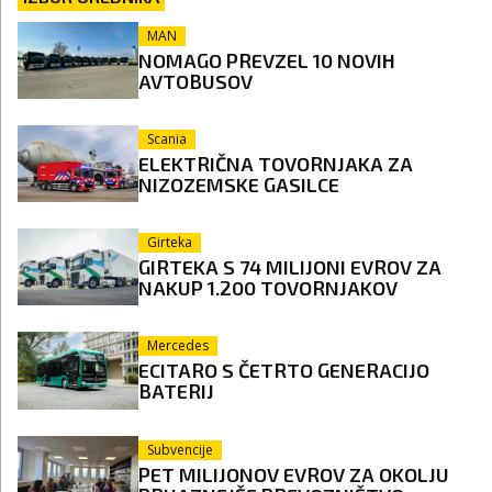
MAN
NOMAGO PREVZEL 10 NOVIH
AVTOBUSOV
Scania
ELEKTRIČNA TOVORNJAKA ZA
NIZOZEMSKE GASILCE
Girteka
GIRTEKA S 74 MILIJONI EVROV ZA
NAKUP 1.200 TOVORNJAKOV
Mercedes
ECITARO S ČETRTO GENERACIJO
BATERIJ
Subvencije
PET MILIJONOV EVROV ZA OKOLJU