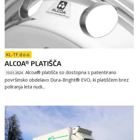
KL-TF d.o.o.
ALCOA® PLATIŠČA
Alcoa® platišča so dostopna s patentirano
15.01.2024
površinsko obdelavo Dura-Bright® EVO, ki platiščem brez
poliranja leta nudi...