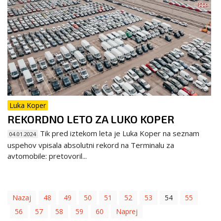
Luka Koper
REKORDNO LETO ZA LUKO KOPER
Tik pred iztekom leta je Luka Koper na seznam
04.01.2024
uspehov vpisala absolutni rekord na Terminalu za
avtomobile: pretovoril...
Nazaj
48
49
50
51
52
53
54
55
56
57
58
59
60
Naprej