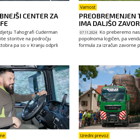
Varnost
BNEJŠI CENTER ZA
PREOBREMENJEN 
FE
IMA DALJŠO ZAVO
djetju Tahografi Cuderman
Ko preberemo nasl
07.11.2024
ite storitve na področju
popolnoma logičen, pa vendarl
tobra pa so v Kranju odprli
formula za izračun zavorne po
ine
Izredni prevoz