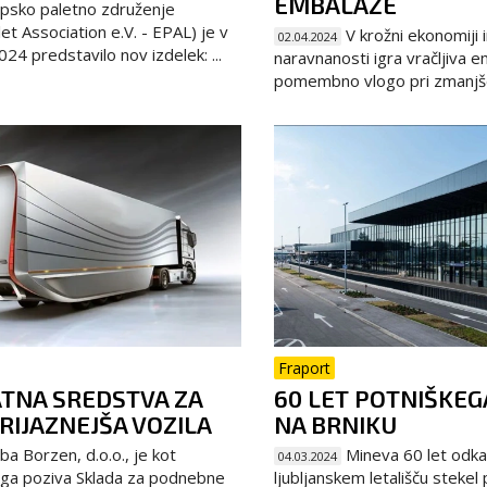
EMBALAŽE
psko paletno združenje
et Association e.V. - EPAL) je v
V krožni ekonomiji i
02.04.2024
024 predstavilo nov izdelek: ...
naravnanosti igra vračljiva 
pomembno vlogo pri zmanjše
Fraport
TNA SREDSTVA ZA
60 LET POTNIŠKE
RIJAZNEJŠA VOZILA
NA BRNIKU
a Borzen, d.o.o., je kot
Mineva 60 let odka
04.03.2024
nega poziva Sklada za podnebne
ljubljanskem letališču stekel