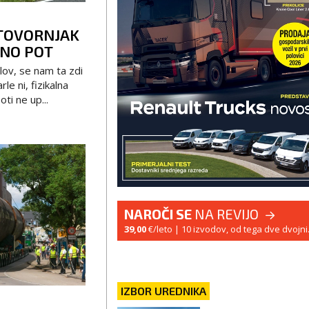
TOVORNJAK
RNO POT
ov, se nam ta zdi
e ni, fizikalna
ti ne up...
NAROČI SE
NA REVIJO
39,00
€/leto
| 10 izvodov, od tega dve dvojni
IZBOR UREDNIKA