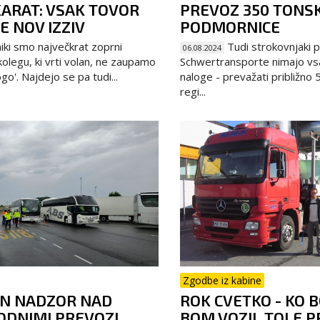
ARAT: VSAK TOVOR
PREVOZ 350 TONS
E NOV IZZIV
PODMORNICE
ki smo največkrat zoprni
Tudi strokovnjaki p
06.08.2024
 kolegu, ki vrti volan, ne zaupamo
Schwertransporte nimajo vs
go'. Najdejo se pa tudi...
naloge - prevažati približno 
regi...
Zgodbe iz kabine
N NADZOR NAD
ROK CVETKO - KO B
DNIMI PREVOZI
BOM VOZIL TOLE P