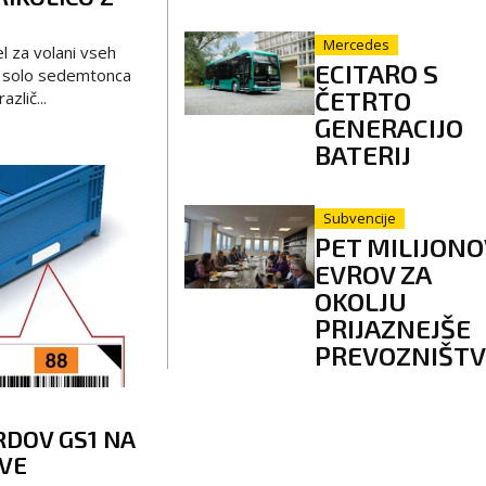
Mercedes
l za volani vseh
ECITARO S
a solo sedemtonca
ČETRTO
azlič...
GENERACIJO
BATERIJ
Subvencije
PET MILIJONO
EVROV ZA
OKOLJU
PRIJAZNEJŠE
PREVOZNIŠT
DOV GS1 NA
IVE