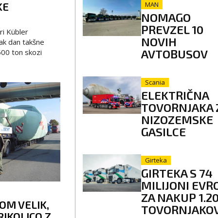
KE
MAN
NOMAGO
PREVZEL 10
ri Kübler
NOVIH
ak dan takšne
AVTOBUSOV
500 ton skozi
Scania
ELEKTRIČNA
TOVORNJAKA 
NIZOZEMSKE
GASILCE
Girteka
GIRTEKA S 74
MILIJONI EVR
ZA NAKUP 1.2
OM VELIK,
TOVORNJAKO
RIKOLICO Z