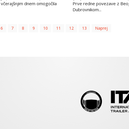
včerajšnjim dnem omogočila
Prve redne povezave z Be
Dubrovnikom...
6
7
8
9
10
11
12
13
Naprej