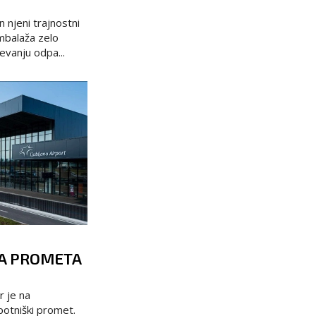
n njeni trajnostni
embalaža zelo
vanju odpa...
GA PROMETA
r je na
 potniški promet.