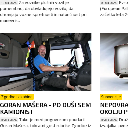
Za voznike plužnih vozil je
Evro
10.04.2024
09.04.2024
pomembno, da obvladujejo vozilo, da
(European Pall
ohranjajo vozne spretnosti in natančnost pri
začetku leta 2
manevrir...
Zgodbe iz kabine
Subvencije
GORAN MAŠERA - PO DUŠI SEM
NEPOVRA
KAMIONIST
OKOLJU P
Tako je med pogovorom poudaril
Družb
05.03.2024
05.03.2024
Goran Mašera, tokratni gost rubrike Zgodbe iz
izvajalka jav