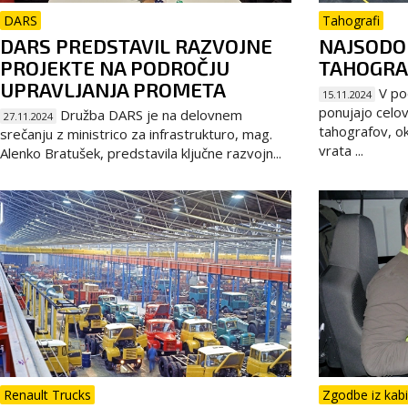
DARS
Tahografi
DARS PREDSTAVIL RAZVOJNE
NAJSODO
PROJEKTE NA PODROČJU
TAHOGRA
UPRAVLJANJA PROMETA
V po
15.11.2024
ponujajo celov
Družba DARS je na delovnem
27.11.2024
tahografov, ok
srečanju z ministrico za infrastrukturo, mag.
vrata ...
Alenko Bratušek, predstavila ključne razvojn...
Renault Trucks
Zgodbe iz kab