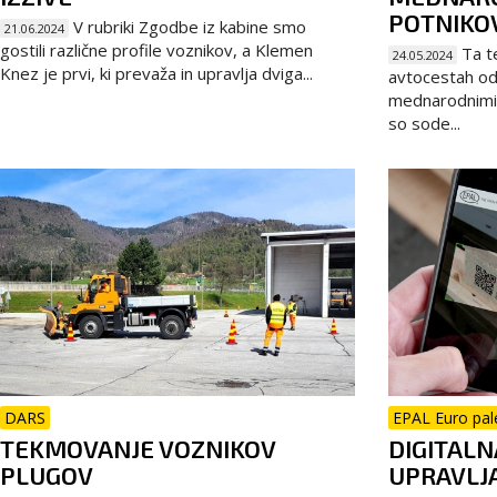
POTNIKO
V rubriki Zgodbe iz kabine smo
21.06.2024
gostili različne profile voznikov, a Klemen
Ta te
24.05.2024
Knez je prvi, ki prevaža in upravlja dviga...
avtocestah od
mednarodnimi 
so sode...
DARS
EPAL Euro pal
TEKMOVANJE VOZNIKOV
DIGITALN
PLUGOV
UPRAVLJ