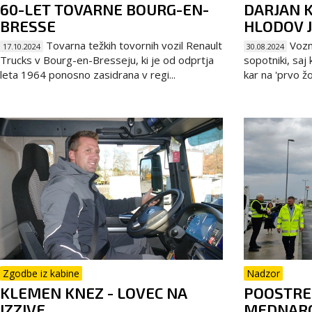
60-LET TOVARNE BOURG-EN-
DARJAN K
BRESSE
HLODOV J
Tovarna težkih tovornih vozil Renault
Vozni
17.10.2024
30.08.2024
Trucks v Bourg-en-Bresseju, ki je od odprtja
sopotniki, saj
leta 1964 ponosno zasidrana v regi...
kar na 'prvo žo
Zgodbe iz kabine
Nadzor
KLEMEN KNEZ - LOVEC NA
POOSTRE
IZZIVE
MEDNARO