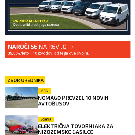
NAROČI SE
NA REVIJO
39,00
€/leto
| 10 izvodov, od tega dve dvojni.
IZBOR UREDNIKA
MAN
NOMAGO PREVZEL 10 NOVIH
AVTOBUSOV
Scania
ELEKTRIČNA TOVORNJAKA ZA
NIZOZEMSKE GASILCE