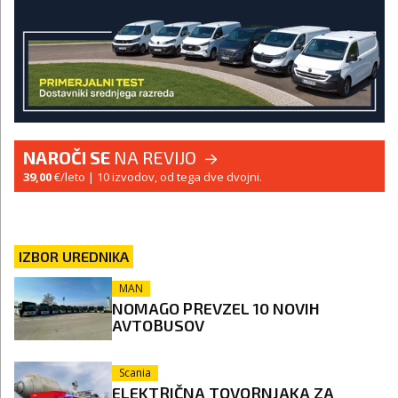
NAROČI SE
NA REVIJO
39,00
€/leto
| 10 izvodov, od tega dve dvojni.
IZBOR UREDNIKA
MAN
NOMAGO PREVZEL 10 NOVIH
AVTOBUSOV
Scania
ELEKTRIČNA TOVORNJAKA ZA