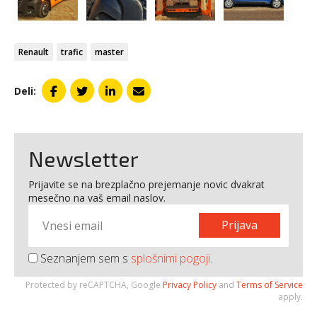
Renault
trafic
master
Deli:
Newsletter
Prijavite se na brezplačno prejemanje novic dvakrat
mesečno na vaš email naslov.
Prijava
Seznanjem sem s
splošnimi pogoji
.
Protected by reCAPTCHA, Google
Privacy Policy
and
Terms of Service
apply.