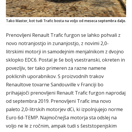
Tako Master, kot tudi Trafic bosta na voljo od meseca septembra dalje.
Prenovljeni Renault Trafic furgon se lahko pohvali z
novo notranjostjo in zunanjostjo, z novimi 2,0-
litrskimi motorji in samodejnim menjalnikom z dvojno
sklopko EDC6. Postal je še bolj vsestranski, okreten in
povezljiv, ter tako primeren za razne namene
poklicnih uporabnikov. S proizvodnih trakov
Renaultove tovarne Sandouville v Franciji bo
prihajajoči prenovljeni Renault Trafic furgon naprodaj
od septembra 2019. Prenovljeni Trafic ima novo
paleto 2,0-litrskih motorjev dCi, ki izpolnjujejo norme
Euro 6d-TEMP. Najmočnejša motorja sta odslej na
voljo ne le z ročnim, ampak tudi s šeststopenjskim