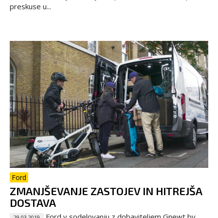
preskuse u...
Ford
ZMANJŠEVANJE ZASTOJEV IN HITREJŠA
DOSTAVA
Ford v sodelovanju z dobaviteljem Gnewt by
29.03.2019