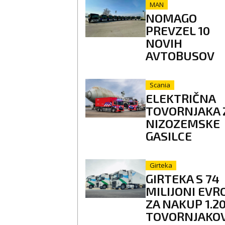
MAN
NOMAGO
PREVZEL 10
NOVIH
AVTOBUSOV
Scania
ELEKTRIČNA
TOVORNJAKA 
NIZOZEMSKE
GASILCE
Girteka
GIRTEKA S 74
MILIJONI EVR
ZA NAKUP 1.2
TOVORNJAKO