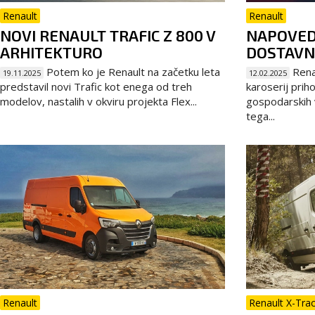
Renault
Renault
NOVI RENAULT TRAFIC Z 800 V
NAPOVED
ARHITEKTURO
DOSTAVN
Potem ko je Renault na začetku leta
Renau
19.11.2025
12.02.2025
predstavil novi Trafic kot enega od treh
karoserij prih
modelov, nastalih v okviru projekta Flex...
gospodarskih v
tega...
Renault
Renault X-Tra