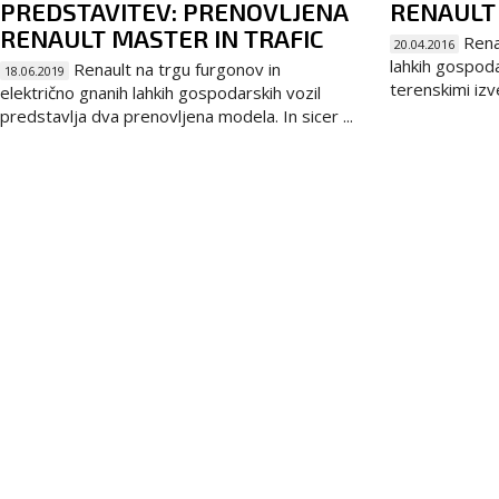
PREDSTAVITEV: PRENOVLJENA
RENAULT
RENAULT MASTER IN TRAFIC
Rena
20.04.2016
lahkih gospoda
Renault na trgu furgonov in
18.06.2019
terenskimi izv
električno gnanih lahkih gospodarskih vozil
predstavlja dva prenovljena modela. In sicer ...