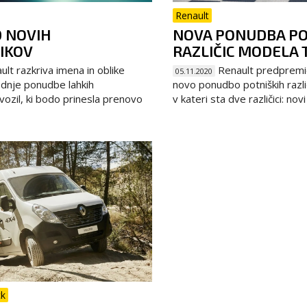
Renault
 NOVIH
NOVA PONUDBA PO
IKOV
RAZLIČIC MODELA 
lt razkriva imena in oblike
Renault predpremi
05.11.2020
odnje ponudbe lahkih
novo ponudbo potniških razli
ozil, ki bodo prinesla prenovo
v kateri sta dve različici: novi
ck