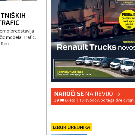
TNIŠKIH
TRAFIC
erno predstavlja
čic modela Trafic,
 Ren...
NAROČI SE
NA REVIJO
39,00
€/leto
| 10 izvodov, od tega dve dvojni
IZBOR UREDNIKA