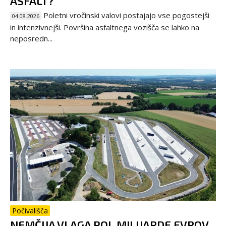
ASFALT?
Poletni vročinski valovi postajajo vse pogostejši
04.08.2026
in intenzivnejši. Površina asfaltnega vozišča se lahko na
neposredn...
Počivališča
NEMČIJA VLAGA POL MILIJARDE EVROV