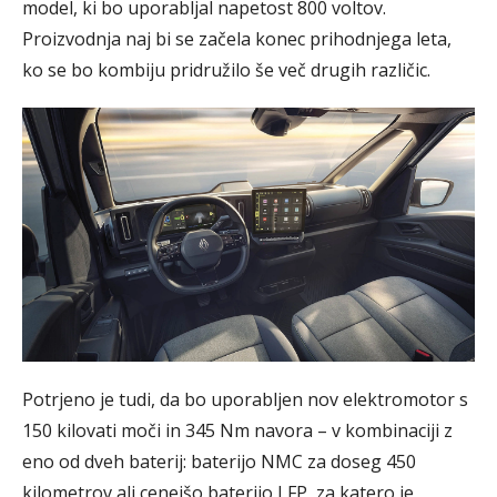
model, ki bo uporabljal napetost 800 voltov.
Proizvodnja naj bi se začela konec prihodnjega leta,
ko se bo kombiju pridružilo še več drugih različic.
Potrjeno je tudi, da bo uporabljen nov elektromotor s
150 kilovati moči in 345 Nm navora – v kombinaciji z
eno od dveh baterij: baterijo NMC za doseg 450
kilometrov ali cenejšo baterijo LFP, za katero je