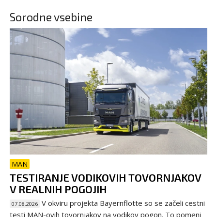
Sorodne vsebine
MAN
TESTIRANJE VODIKOVIH TOVORNJAKOV
V REALNIH POGOJIH
V okviru projekta Bayernflotte so se začeli cestni
07.08.2026
testi MAN-ovih tovornjakov na vodikov pogon. To pomeni