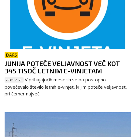
DARS
JUNIJA POTEČE VELJAVNOST VEČ KOT
345 TISOČ LETNIM E-VINJETAM
V prihajajočih mesecih se bo postopno
28.05.2026
povečevalo število letnih e-vinjet, ki jim poteče veljavnost,
pri čemer največ ...