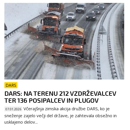
DARS
DARS: NA TERENU 212 VZDRŽEVALCEV
TER 136 POSIPALCEV IN PLUGOV
Včerajšnja zimska akcija družbe DARS, ko je
07.01.2026
sneženje zajelo večji del države, je zahtevala obsežno in
usklajeno delov...