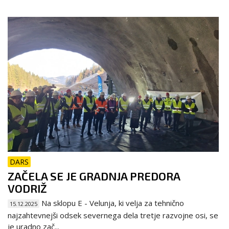
DARS
ZAČELA SE JE GRADNJA PREDORA
VODRIŽ
Na sklopu E - Velunja, ki velja za tehnično
15.12.2025
najzahtevnejši odsek severnega dela tretje razvojne osi, se
je uradno zač...