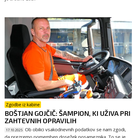
Zgodbe iz kabine
BOŠTJAN GOJČIČ: ŠAMPION, KI UŽIVA PRI
ZAHTEVNIH OPRAVILIH
Ob obilici vsakodnevnih podatkov se nam zgodi,
17.10.2025
da prezremo pomemben dosežek posameznika. To se je