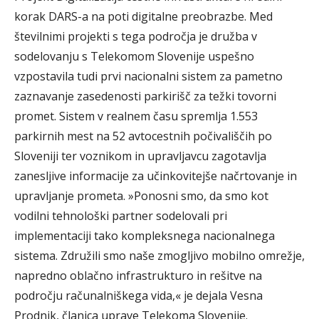
korak DARS-a na poti digitalne preobrazbe. Med
številnimi projekti s tega področja je družba v
sodelovanju s Telekomom Slovenije uspešno
vzpostavila tudi prvi nacionalni sistem za pametno
zaznavanje zasedenosti parkirišč za težki tovorni
promet. Sistem v realnem času spremlja 1.553
parkirnih mest na 52 avtocestnih počivališčih po
Sloveniji ter voznikom in upravljavcu zagotavlja
zanesljive informacije za učinkovitejše načrtovanje in
upravljanje prometa. »Ponosni smo, da smo kot
vodilni tehnološki partner sodelovali pri
implementaciji tako kompleksnega nacionalnega
sistema. Združili smo naše zmogljivo mobilno omrežje,
napredno oblačno infrastrukturo in rešitve na
področju računalniškega vida,« je dejala Vesna
Prodnik, članica uprave Telekoma Slovenije.