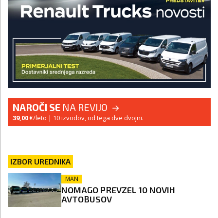
NAROČI SE
NA REVIJO
39,00
€/leto
| 10 izvodov, od tega dve dvojni.
IZBOR UREDNIKA
MAN
NOMAGO PREVZEL 10 NOVIH
AVTOBUSOV