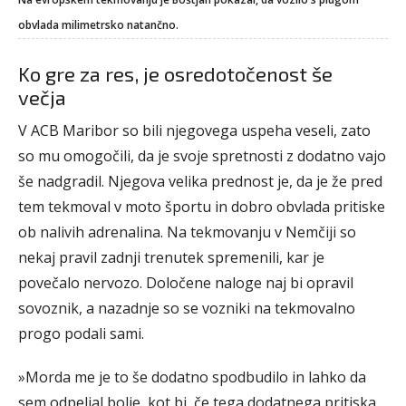
obvlada milimetrsko natančno.
Ko gre za res, je osredotočenost še
večja
V ACB Maribor so bili njegovega uspeha veseli, zato
so mu omogočili, da je svoje spretnosti z dodatno vajo
še nadgradil. Njegova velika prednost je, da je že pred
tem tekmoval v moto športu in dobro obvlada pritiske
ob nalivih adrenalina. Na tekmovanju v Nemčiji so
nekaj pravil zadnji trenutek spremenili, kar je
povečalo nervozo. Določene naloge naj bi opravil
sovoznik, a nazadnje so se vozniki na tekmovalno
progo podali sami.
»Morda me je to še dodatno spodbudilo in lahko da
sem odpeljal bolje, kot bi, če tega dodatnega pritiska