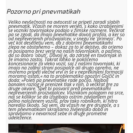
Pozorno pri pnevmatikah
Veliko nevšečnosti na avtocesti se pripeti zaradi slabih
pnevmatik. Včasih ne morem verjeti, s kako izrabljenimi
se vozniki tovornjakov podajo v zimske razmere. Večkrat
pa se zgodi, da imajo pnevmatike dovolj profila, a ker so
od nepreverjenih proizvajalcev, v snegu ne 'primejo'. Po
več kot desetletju vem, da z dobrimi pnevmatikami
zlepa ne obstanemo – dokaz za to je dejstvo, da orjemo
in posipamo brez verig na naših tovornjakih, a pazimo,
da so dobro 'obuti'. Dovolj je, da zdrsne en tovornjak in
že imamo zastoj. Takrat lahko le pokličemo
koncesionarje za vleko vozil, saj z našimi tovornjaki, ki
imajo na zadnji strani posipalce ali drugo opremo, ne
moremo pripeti vlečne vrvi in še v neprekinjeni formaciji
moramo ostati,« na to problematiko opozori Gojčič in
doda: »Poleti pa pnevmatike rade počijo. Najbolj
banalen razlog je prenizek tlak v njih, a večkrat gre za
druge okvare. Spet bi posvaril pred pnevmatikami
nepreverjenih proizvajalcev. Voznikom polagam na srce,
naj se kolikor se da izogibajo ostrim zavijanjem pri
polno naloženem vozilu, prav tako robnikom, ki hitro
naredijo škodo. Saj vem, da včasih ne gre drugače, a s
tem pnevmatikam skrajšamo življenjsko dobo in
spravljamo v nevarnost sebe in druge prometne
udeležence.