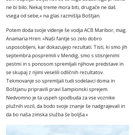
ne bi bilo. Nekaj treme mora biti, drugače ne daš
vsega od sebe,« na glas razmišlja Boštjan.
Potem doda svoje videnje še vodja ACB Maribor, mag.
Anamaria Hren: »Naši fantje so zelo dobro
usposobljeni, kar dokazujejo rezultati. Tisti, ki smo jih
septembra pospremili v Mendig, smo s stisnjenimi
pestmi in s ponosom spremljali njihove predstave in
se skupaj z njimi veselili odličnih rezultatov.
Tekmovanje so spremljali tudi sodelavci doma in
Boštjanu pripravili pravi šampionski sprejem.
Nedvomno je ta uspeh spodbuda za vse voznike
plužnih vozil, da bodo svoje znanje še nadgrajevali in
da bo naša zimska služba še boljša.«