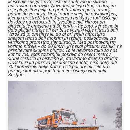
»Čiščenje snega z avtoceste je zahtevno in skrbno
načrtovano opravilo. Navadno peljejo drug za drugim
trije plugi. Prvi pelje po prehitevalnem pasu in sneg
porine na voznega. Drugi odrine sneg na odstavni pas,
kjer ga prestreže tretji, katerega naloga je tudi čiščenje
dovozov na avtocesto in izvozov z nje. Hitrost pri
pluženju je omejena na 30 km/h – ne zato, ker se ne bi
dalo peljati hitreje ali ker bi se vozniki višje hitrosti bali.
Vzrok za to omejitev je, da bi pri višjih hitrostih s
snegom (zlasti bolj mokrim in težjim) poškodovali vso
vertikalno prometno signalizacijo. Med posipavanjem
vozimo hitreje – do 60 km/h. In nekaj prosim: vozniki, ne
prehitevajte skupine plugov. To je nevarno tako za nas
kot za vas. Vsak tovornjak pokriva do osem metrov
širine cestišča in bistveno je, da vozimo drug za drugim.
Odseki, ki jih pokriva posamezna enota, niso dolgi niti
30 kilometrov. Bolje priti na cilj pol ure ali celo uro
pozneje kot nikoli,« je tudi meni čistega vina nalil
Boštjan.