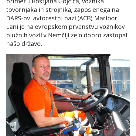
primeru Boštjana Gojčiča, voznika
tovornjaka in strojnika, zaposlenega na
DARS-ovi avtocestni bazi (ACB) Maribor.
Lani je na evropskem prvenstvu voznikov
plužnih vozil v Nemčiji zelo dobro zastopal
našo državo.