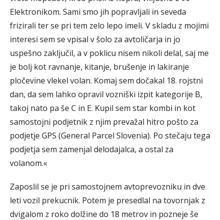
Elektronikom. Sami smo jih popravljali in seveda
frizirali ter se pri tem zelo lepo imeli. V skladu z mojimi
interesi sem se vpisal v šolo za avtoličarja in jo
uspešno zaključil, a v poklicu nisem nikoli delal, saj me
je bolj kot ravnanje, kitanje, brušenje in lakiranje
pločevine vlekel volan. Komaj sem dočakal 18. rojstni
dan, da sem lahko opravil vozniški izpit kategorije B,
takoj nato pa še C in E. Kupil sem star kombi in kot
samostojni podjetnik z njim prevažal hitro pošto za
podjetje GPS (General Parcel Slovenia). Po stečaju tega
podjetja sem zamenjal delodajalca, a ostal za
volanom.«
Zaposlil se je pri samostojnem avtoprevozniku in dve
leti vozil prekucnik. Potem je presedlal na tovornjak z
dvigalom z roko dolžine do 18 metrov in pozneje še