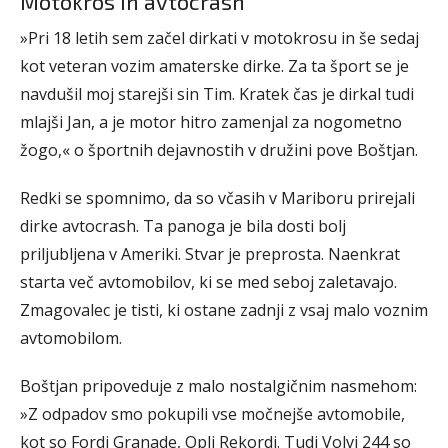
Motokros in avtocrash
»Pri 18 letih sem začel dirkati v motokrosu in še sedaj
kot veteran vozim amaterske dirke. Za ta šport se je
navdušil moj starejši sin Tim. Kratek čas je dirkal tudi
mlajši Jan, a je motor hitro zamenjal za nogometno
žogo,« o športnih dejavnostih v družini pove Boštjan.
Redki se spomnimo, da so včasih v Mariboru prirejali
dirke avtocrash. Ta panoga je bila dosti bolj
priljubljena v Ameriki. Stvar je preprosta. Naenkrat
starta več avtomobilov, ki se med seboj zaletavajo.
Zmagovalec je tisti, ki ostane zadnji z vsaj malo voznim
avtomobilom.
Boštjan pripoveduje z malo nostalgičnim nasmehom:
»Z odpadov smo pokupili vse močnejše avtomobile,
kot so Fordi Granade, Opli Rekordi. Tudi Volvi 244 so