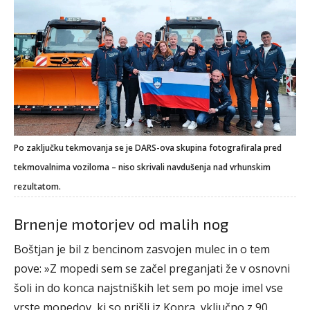
Po zaključku tekmovanja se je DARS-ova skupina fotografirala pred
tekmovalnima voziloma – niso skrivali navdušenja nad vrhunskim
rezultatom.
Brnenje motorjev od malih nog
Boštjan je bil z bencinom zasvojen mulec in o tem
pove: »Z mopedi sem se začel preganjati že v osnovni
šoli in do konca najstniških let sem po moje imel vse
vrste mopedov, ki so prišli iz Kopra, vključno z 90