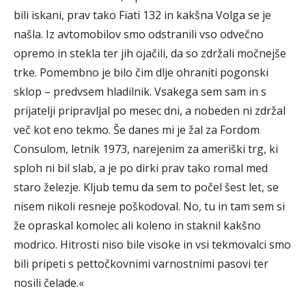
bili iskani, prav tako Fiati 132 in kakšna Volga se je
našla. Iz avtomobilov smo odstranili vso odvečno
opremo in stekla ter jih ojačili, da so zdržali močnejše
trke. Pomembno je bilo čim dlje ohraniti pogonski
sklop – predvsem hladilnik. Vsakega sem sam in s
prijatelji pripravljal po mesec dni, a nobeden ni zdržal
več kot eno tekmo. Še danes mi je žal za Fordom
Consulom, letnik 1973, narejenim za ameriški trg, ki
sploh ni bil slab, a je po dirki prav tako romal med
staro železje. Kljub temu da sem to počel šest let, se
nisem nikoli resneje poškodoval. No, tu in tam sem si
že opraskal komolec ali koleno in staknil kakšno
modrico. Hitrosti niso bile visoke in vsi tekmovalci smo
bili pripeti s pettočkovnimi varnostnimi pasovi ter
nosili čelade.«