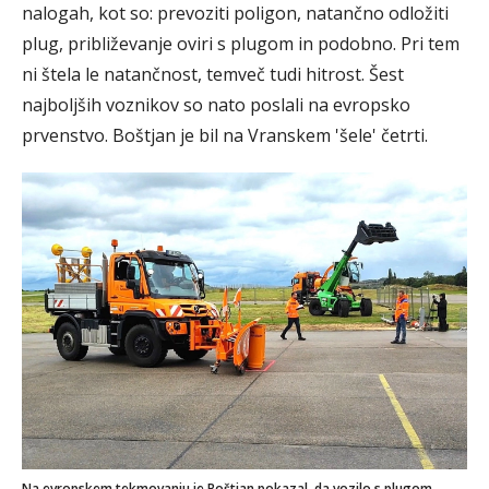
nalogah, kot so: prevoziti poligon, natančno odložiti
plug, približevanje oviri s plugom in podobno. Pri tem
ni štela le natančnost, temveč tudi hitrost. Šest
najboljših voznikov so nato poslali na evropsko
prvenstvo. Boštjan je bil na Vranskem 'šele' četrti.
Na evropskem tekmovanju je Boštjan pokazal, da vozilo s plugom