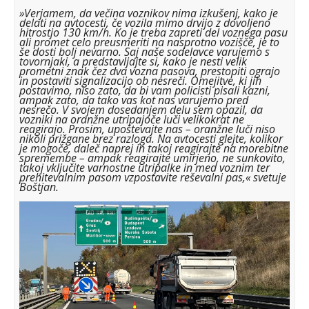
»Verjamem, da večina voznikov nima izkušenj, kako je
delati na avtocesti, če vozila mimo drvijo z dovoljeno
hitrostjo 130 km/h. Ko je treba zapreti del voznega pasu
ali promet celo preusmeriti na nasprotno vozišče, je to
še dosti bolj nevarno. Saj naše sodelavce varujemo s
tovornjaki, a predstavljajte si, kako je nesti velik
prometni znak čez dva vozna pasova, prestopiti ograjo
in postaviti signalizacijo ob nesreči. Omejitve, ki jih
postavimo, niso zato, da bi vam policisti pisali kazni,
ampak zato, da tako vas kot nas varujemo pred
nesrečo. V svojem dosedanjem delu sem opazil, da
vozniki na oranžne utripajoče luči velikokrat ne
reagirajo. Prosim, upoštevajte nas – oranžne luči niso
nikoli prižgane brez razloga. Na avtocesti glejte, kolikor
je mogoče, daleč naprej in takoj reagirajte na morebitne
spremembe – ampak reagirajte umirjeno, ne sunkovito,
takoj vključite varnostne utripalke in med voznim ter
prehitevalnim pasom vzpostavite reševalni pas,« svetuje
Boštjan.