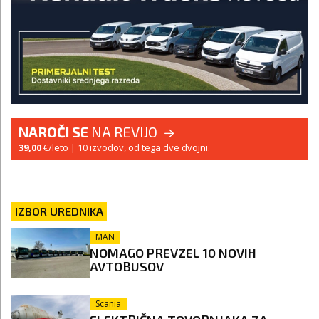
NAROČI SE
NA REVIJO
39,00
€/leto
| 10 izvodov, od tega dve dvojni.
IZBOR UREDNIKA
MAN
NOMAGO PREVZEL 10 NOVIH
AVTOBUSOV
Scania