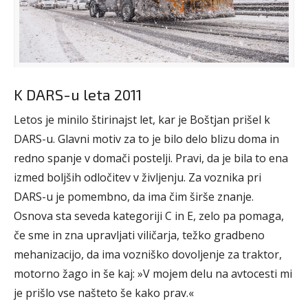
K DARS-u leta 2011
Letos je minilo štirinajst let, kar je Boštjan prišel k
DARS-u. Glavni motiv za to je bilo delo blizu doma in
redno spanje v domači postelji. Pravi, da je bila to ena
izmed boljših odločitev v življenju. Za voznika pri
DARS-u je pomembno, da ima čim širše znanje.
Osnova sta seveda kategoriji C in E, zelo pa pomaga,
če sme in zna upravljati viličarja, težko gradbeno
mehanizacijo, da ima vozniško dovoljenje za traktor,
motorno žago in še kaj: »V mojem delu na avtocesti mi
je prišlo vse našteto še kako prav.«