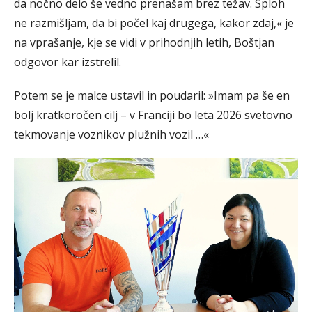
da nočno delo še vedno prenašam brez težav. Sploh
ne razmišljam, da bi počel kaj drugega, kakor zdaj,« je
na vprašanje, kje se vidi v prihodnjih letih, Boštjan
odgovor kar izstrelil.
Potem se je malce ustavil in poudaril: »Imam pa še en
bolj kratkoročen cilj – v Franciji bo leta 2026 svetovno
tekmovanje voznikov plužnih vozil …«