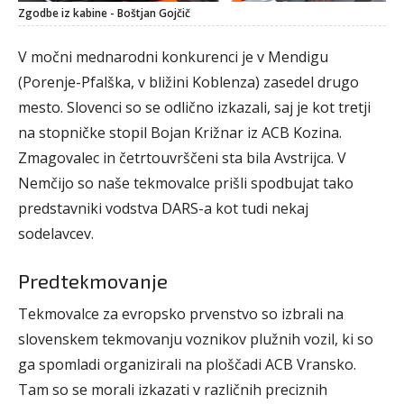
Zgodbe iz kabine - Boštjan Gojčič
V močni mednarodni konkurenci je v Mendigu
(Porenje-Pfalška, v bližini Koblenza) zasedel drugo
mesto. Slovenci so se odlično izkazali, saj je kot tretji
na stopničke stopil Bojan Križnar iz ACB Kozina.
Zmagovalec in četrtouvrščeni sta bila Avstrijca. V
Nemčijo so naše tekmovalce prišli spodbujat tako
predstavniki vodstva DARS-a kot tudi nekaj
sodelavcev.
Predtekmovanje
Tekmovalce za evropsko prvenstvo so izbrali na
slovenskem tekmovanju voznikov plužnih vozil, ki so
ga spomladi organizirali na ploščadi ACB Vransko.
Tam so se morali izkazati v različnih preciznih