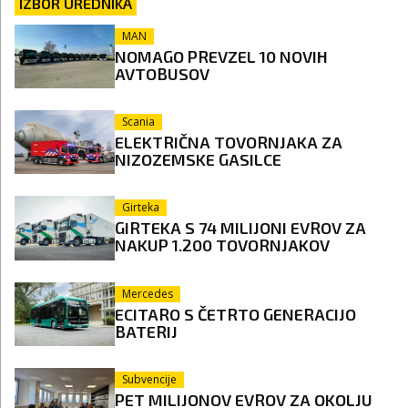
IZBOR UREDNIKA
MAN
NOMAGO PREVZEL 10 NOVIH
AVTOBUSOV
Scania
ELEKTRIČNA TOVORNJAKA ZA
NIZOZEMSKE GASILCE
Girteka
GIRTEKA S 74 MILIJONI EVROV ZA
NAKUP 1.200 TOVORNJAKOV
Mercedes
ECITARO S ČETRTO GENERACIJO
BATERIJ
Subvencije
PET MILIJONOV EVROV ZA OKOLJU