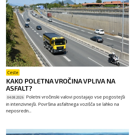
Ceste
KAKO POLETNA VROČINA VPLIVA NA
ASFALT?
Poletni vročinski valovi postajajo vse pogostejši
04.08.2026
in intenzivnejši. Površina asfaltnega vozišča se lahko na
neposredn...