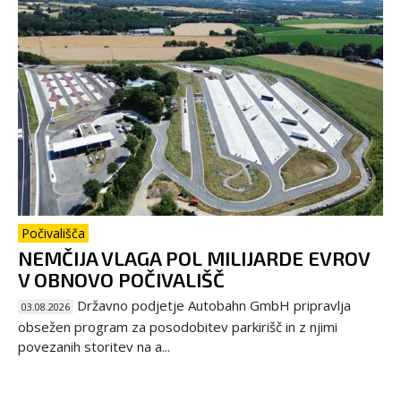
Počivališča
NEMČIJA VLAGA POL MILIJARDE EVROV
V OBNOVO POČIVALIŠČ
Državno podjetje Autobahn GmbH pripravlja
03.08.2026
obsežen program za posodobitev parkirišč in z njimi
povezanih storitev na a...