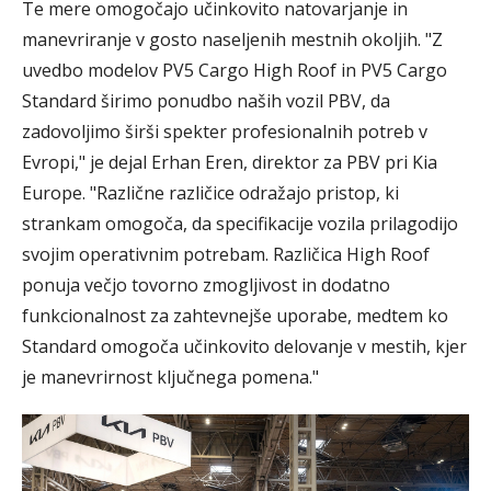
Te mere omogočajo učinkovito natovarjanje in
manevriranje v gosto naseljenih mestnih okoljih. "Z
uvedbo modelov PV5 Cargo High Roof in PV5 Cargo
Standard širimo ponudbo naših vozil PBV, da
zadovoljimo širši spekter profesionalnih potreb v
Evropi," je dejal Erhan Eren, direktor za PBV pri Kia
Europe. "Različne različice odražajo pristop, ki
strankam omogoča, da specifikacije vozila prilagodijo
svojim operativnim potrebam. Različica High Roof
ponuja večjo tovorno zmogljivost in dodatno
funkcionalnost za zahtevnejše uporabe, medtem ko
Standard omogoča učinkovito delovanje v mestih, kjer
je manevrirnost ključnega pomena."