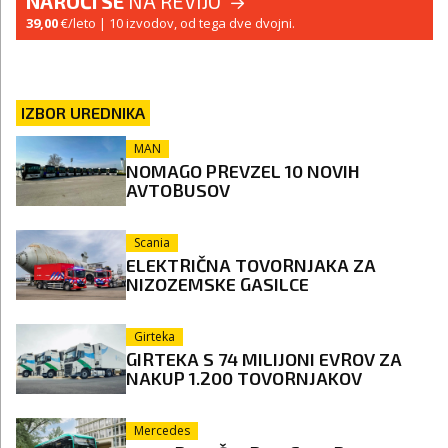
NAROČI SE
NA REVIJO
39,00
€/leto
| 10 izvodov, od tega dve dvojni.
IZBOR UREDNIKA
MAN
NOMAGO PREVZEL 10 NOVIH
AVTOBUSOV
Scania
ELEKTRIČNA TOVORNJAKA ZA
NIZOZEMSKE GASILCE
Girteka
GIRTEKA S 74 MILIJONI EVROV ZA
NAKUP 1.200 TOVORNJAKOV
Mercedes