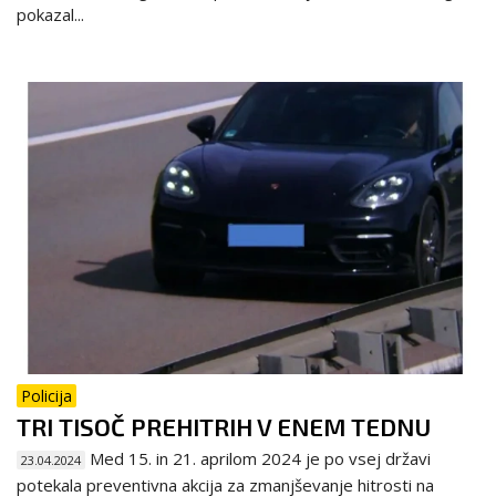
pokazal...
Policija
TRI TISOČ PREHITRIH V ENEM TEDNU
Med 15. in 21. aprilom 2024 je po vsej državi
23.04.2024
potekala preventivna akcija za zmanjševanje hitrosti na