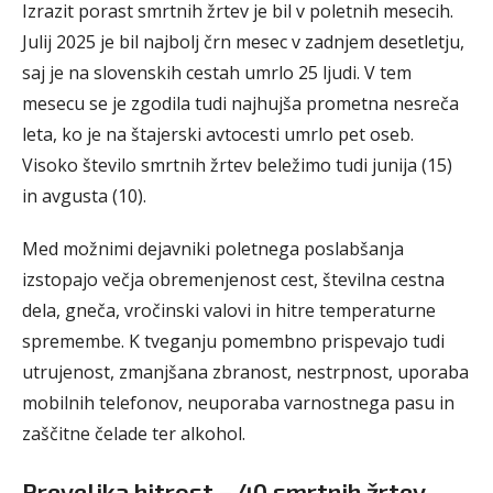
Izrazit porast smrtnih žrtev je bil v poletnih mesecih.
Julij 2025 je bil najbolj črn mesec v zadnjem desetletju,
saj je na slovenskih cestah umrlo 25 ljudi. V tem
mesecu se je zgodila tudi najhujša prometna nesreča
leta, ko je na štajerski avtocesti umrlo pet oseb.
Visoko število smrtnih žrtev beležimo tudi junija (15)
in avgusta (10).
Med možnimi dejavniki poletnega poslabšanja
izstopajo večja obremenjenost cest, številna cestna
dela, gneča, vročinski valovi in hitre temperaturne
spremembe. K tveganju pomembno prispevajo tudi
utrujenost, zmanjšana zbranost, nestrpnost, uporaba
mobilnih telefonov, neuporaba varnostnega pasu in
zaščitne čelade ter alkohol.
Prevelika hitrost – 40 smrtnih žrtev