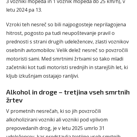
3 vozniki mopeda in 1 voznik mopeda do 25 km/h), v
letu 2024 pa 13.
Vzroki teh nesreč so bili najpogosteje neprilagojena
hitrost, pogosto pa tudi neupoštevanje pravil o
prednosti s strani drugih udeležencev, zlasti voznikov
osebnih avtomobilov. Velik delež nesreč so povzročili
motoristi sami. Med smrtnimi žrtvami so tako mladi
začetniki kot tudi motoristi srednjih in starejših let, ki
kljub izkušnjam ostajajo ranljivi.
Alkohol in droge – tretjina vseh smrtnih
žrtev
V prometnih nesrečah, ki so jih povzročili
alkoholizirani vozniki ali vozniki pod vplivom
prepovedanih drog, je v letu 2025 umrlo 31
udeležencev, kar predstavlja tretjino vseh smrtnih