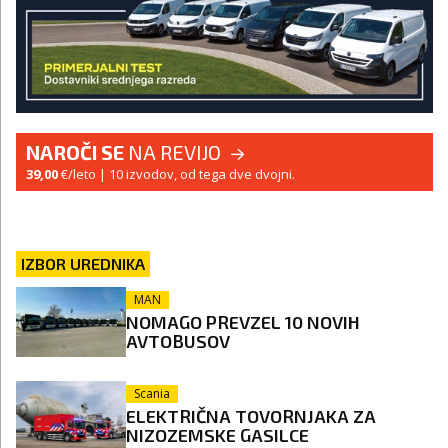
NAROČI SE
NA REVIJO
39,00
€/leto
| 10 izvodov, od tega dve dvojni.
IZBOR UREDNIKA
MAN
NOMAGO PREVZEL 10 NOVIH
AVTOBUSOV
Scania
ELEKTRIČNA TOVORNJAKA ZA
NIZOZEMSKE GASILCE