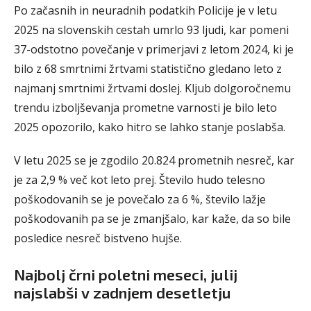
Po začasnih in neuradnih podatkih Policije je v letu
2025 na slovenskih cestah umrlo 93 ljudi, kar pomeni
37-odstotno povečanje v primerjavi z letom 2024, ki je
bilo z 68 smrtnimi žrtvami statistično gledano leto z
najmanj smrtnimi žrtvami doslej. Kljub dolgoročnemu
trendu izboljševanja prometne varnosti je bilo leto
2025 opozorilo, kako hitro se lahko stanje poslabša.
V letu 2025 se je zgodilo 20.824 prometnih nesreč, kar
je za 2,9 % več kot leto prej. Število hudo telesno
poškodovanih se je povečalo za 6 %, število lažje
poškodovanih pa se je zmanjšalo, kar kaže, da so bile
posledice nesreč bistveno hujše.
Najbolj črni poletni meseci, julij
najslabši v zadnjem desetletju