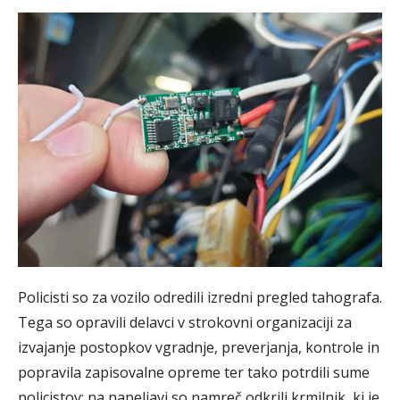
Policisti so za vozilo odredili izredni pregled tahografa.
Tega so opravili delavci v strokovni organizaciji za
izvajanje postopkov vgradnje, preverjanja, kontrole in
popravila zapisovalne opreme ter tako potrdili sume
policistov; na napeljavi so namreč odkrili krmilnik, ki je