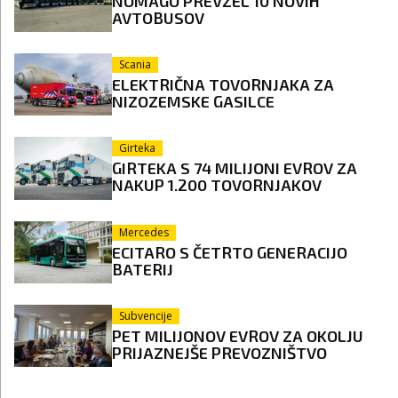
NOMAGO PREVZEL 10 NOVIH
AVTOBUSOV
Scania
ELEKTRIČNA TOVORNJAKA ZA
NIZOZEMSKE GASILCE
Girteka
GIRTEKA S 74 MILIJONI EVROV ZA
NAKUP 1.200 TOVORNJAKOV
Mercedes
ECITARO S ČETRTO GENERACIJO
BATERIJ
Subvencije
PET MILIJONOV EVROV ZA OKOLJU
PRIJAZNEJŠE PREVOZNIŠTVO