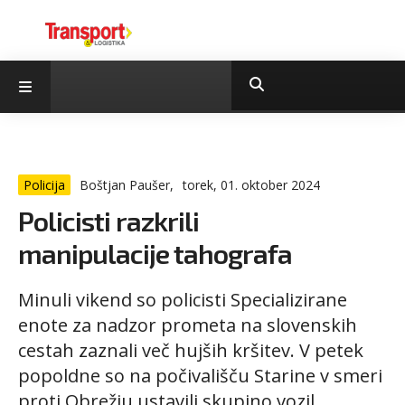
Policija
Boštjan Paušer,
torek, 01. oktober 2024
Policisti razkrili
manipulacije tahografa
Minuli vikend so policisti Specializirane
enote za nadzor prometa na slovenskih
cestah zaznali več hujših kršitev. V petek
popoldne so na počivališču Starine v smeri
proti Obrežju ustavili skupino vozil