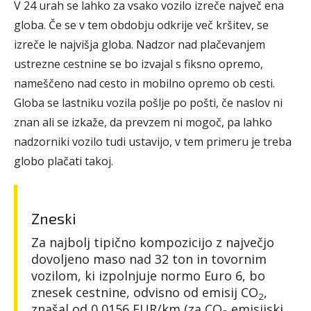
V 24 urah se lahko za vsako vozilo izreče največ ena
globa. Če se v tem obdobju odkrije več kršitev, se
izreče le najvišja globa. Nadzor nad plačevanjem
ustrezne cestnine se bo izvajal s fiksno opremo,
nameščeno nad cesto in mobilno opremo ob cesti.
Globa se lastniku vozila pošlje po pošti, če naslov ni
znan ali se izkaže, da prevzem ni mogoč, pa lahko
nadzorniki vozilo tudi ustavijo, v tem primeru je treba
globo plačati takoj.
Zneski
Za najbolj tipično kompozicijo z največjo
dovoljeno maso nad 32 ton in tovornim
vozilom, ki izpolnjuje normo Euro 6, bo
znesek cestnine, odvisno od emisij CO
,
2
znašal od 0,0156 EUR/km (za CO
emisijski