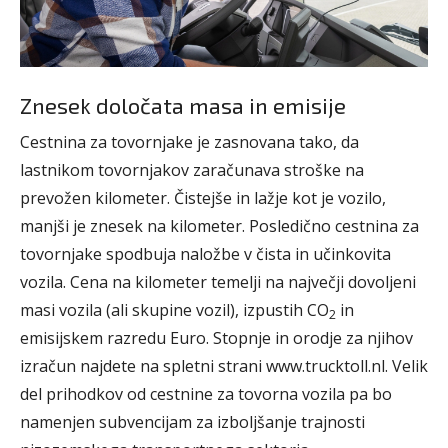
Znesek določata masa in emisije
Cestnina za tovornjake je zasnovana tako, da
lastnikom tovornjakov zaračunava stroške na
prevožen kilometer. Čistejše in lažje kot je vozilo,
manjši je znesek na kilometer. Posledično cestnina za
tovornjake spodbuja naložbe v čista in učinkovita
vozila. Cena na kilometer temelji na največji dovoljeni
masi vozila (ali skupine vozil), izpustih CO
in
2
emisijskem razredu Euro. Stopnje in orodje za njihov
izračun najdete na spletni strani www.trucktoll.nl. Velik
del prihodkov od cestnine za tovorna vozila pa bo
namenjen subvencijam za izboljšanje trajnosti