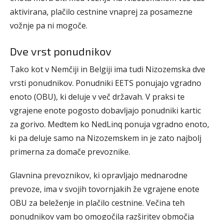
aktivirana, plačilo cestnine vnaprej za posamezne
vožnje pa ni mogoče.
Dve vrst ponudnikov
Tako kot v Nemčiji in Belgiji ima tudi Nizozemska dve
vrsti ponudnikov. Ponudniki EETS ponujajo vgradno
enoto (OBU), ki deluje v več državah. V praksi te
vgrajene enote pogosto dobavljajo ponudniki kartic
za gorivo. Medtem ko NedLinq ponuja vgradno enoto,
ki pa deluje samo na Nizozemskem in je zato najbolj
primerna za domače prevoznike.
Glavnina prevoznikov, ki opravljajo mednarodne
prevoze, ima v svojih tovornjakih že vgrajene enote
OBU za beleženje in plačilo cestnine. Večina teh
ponudnikov vam bo omogočila razširitev območja