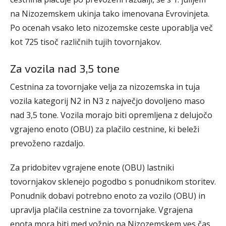
na Nizozemskem ukinja tako imenovana Evrovinjeta.
Po ocenah vsako leto nizozemske ceste uporablja več
kot 725 tisoč različnih tujih tovornjakov.
Za vozila nad 3,5 tone
Cestnina za tovornjake velja za nizozemska in tuja
vozila kategorij N2 in N3 z največjo dovoljeno maso
nad 3,5 tone. Vozila morajo biti opremljena z delujočo
vgrajeno enoto (OBU) za plačilo cestnine, ki beleži
prevoženo razdaljo.
Za pridobitev vgrajene enote (OBU) lastniki
tovornjakov sklenejo pogodbo s ponudnikom storitev.
Ponudnik dobavi potrebno enoto za vozilo (OBU) in
upravlja plačila cestnine za tovornjake. Vgrajena
enota mora biti med vožnjo na Nizozemskem ves čas