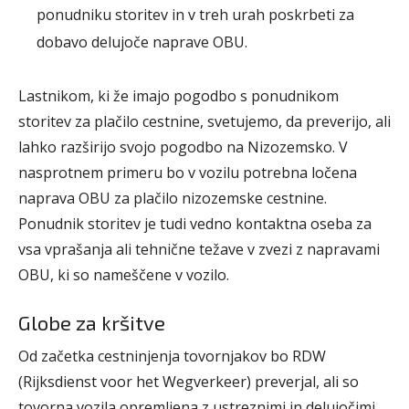
ponudniku storitev in v treh urah poskrbeti za
dobavo delujoče naprave OBU.
Lastnikom, ki že imajo pogodbo s ponudnikom
storitev za plačilo cestnine, svetujemo, da preverijo, ali
lahko razširijo svojo pogodbo na Nizozemsko. V
nasprotnem primeru bo v vozilu potrebna ločena
naprava OBU za plačilo nizozemske cestnine.
Ponudnik storitev je tudi vedno kontaktna oseba za
vsa vprašanja ali tehnične težave v zvezi z napravami
OBU, ki so nameščene v vozilo.
Globe za kršitve
Od začetka cestninjenja tovornjakov bo RDW
(Rijksdienst voor het Wegverkeer) preverjal, ali so
tovorna vozila opremljena z ustreznimi in delujočimi