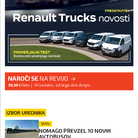
NAROČI SE
NA REVIJO
39,00
€/leto
| 10 izvodov, od tega dve dvojni.
IZBOR UREDNIKA
MAN
NOMAGO PREVZEL 10 NOVIH
AVTOBUSOV