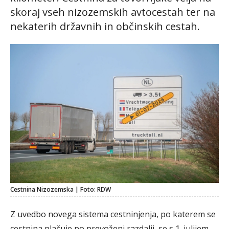
skoraj vseh nizozemskih avtocestah ter na
nekaterih državnih in občinskih cestah.
Cestnina Nizozemska | Foto: RDW
Z uvedbo novega sistema cestninjenja, po katerem se
cestnina plačuje po prevoženi razdalji, se s 1. julijem