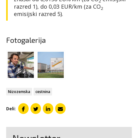
2
razred 1), do 0,03 EUR/km (za CO
2
emisijski razred 5).
Fotogalerija
Nizozemska
cestnina
Deli: