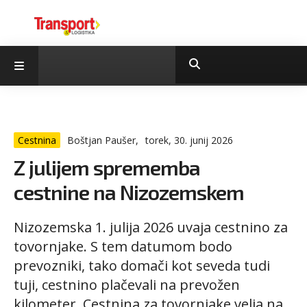
Cestnina
Boštjan Paušer,
torek, 30. junij 2026
Z julijem sprememba
cestnine na Nizozemskem
Nizozemska 1. julija 2026 uvaja cestnino za
tovornjake. S tem datumom bodo
prevozniki, tako domači kot seveda tudi
tuji, cestnino plačevali na prevožen
kilometer. Cestnina za tovornjake velja na