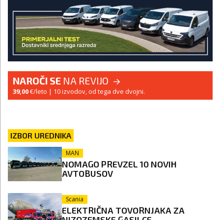
NAROČI SE
NA REVIJO
39,00
€/leto
| 10 izvodov, od tega dve dvojni.
IZBOR UREDNIKA
MAN
NOMAGO PREVZEL 10 NOVIH
AVTOBUSOV
Scania
ELEKTRIČNA TOVORNJAKA ZA
NIZOZEMSKE GASILCE