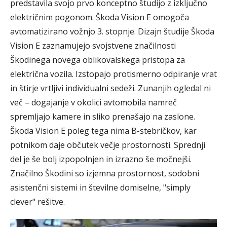
predstavila svojo prvo konceptno študijo z izključno
električnim pogonom. Škoda Vision E omogoča
avtomatizirano vožnjo 3. stopnje. Dizajn študije Škoda
Vision E zaznamujejo svojstvene značilnosti
Škodinega novega oblikovalskega pristopa za
električna vozila. Izstopajo protismerno odpiranje vrat
in štirje vrtljivi individualni sedeži. Zunanjih ogledal ni
več – dogajanje v okolici avtomobila namreč
spremljajo kamere in sliko prenašajo na zaslone.
Škoda Vision E poleg tega nima B-stebričkov, kar
potnikom daje občutek večje prostornosti. Sprednji
del je še bolj izpopolnjen in izrazno še močnejši.
Značilno Škodini so izjemna prostornost, sodobni
asistenčni sistemi in številne domiselne, "simply
clever" rešitve.