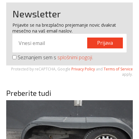
Newsletter
Prijavite se na brezplačno prejemanje novic dvakrat
mesečno na vaš email naslov.
Prijava
Seznanjem sem s
splošnimi pogoji
.
Protected by reCAPTCHA, Google
Privacy Policy
and
Terms of Service
apply.
Preberite tudi