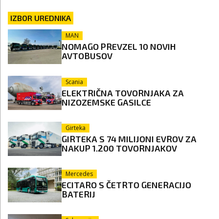
IZBOR UREDNIKA
MAN
NOMAGO PREVZEL 10 NOVIH
AVTOBUSOV
Scania
ELEKTRIČNA TOVORNJAKA ZA
NIZOZEMSKE GASILCE
Girteka
GIRTEKA S 74 MILIJONI EVROV ZA
NAKUP 1.200 TOVORNJAKOV
Mercedes
ECITARO S ČETRTO GENERACIJO
BATERIJ