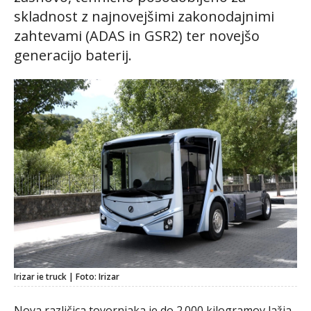
skladnost z najnovejšimi zakonodajnimi
zahtevami (ADAS in GSR2) ter novejšo
generacijo baterij.
Irizar ie truck | Foto: Irizar
Nova različica tovornjaka je do 2.000 kilogramov lažja