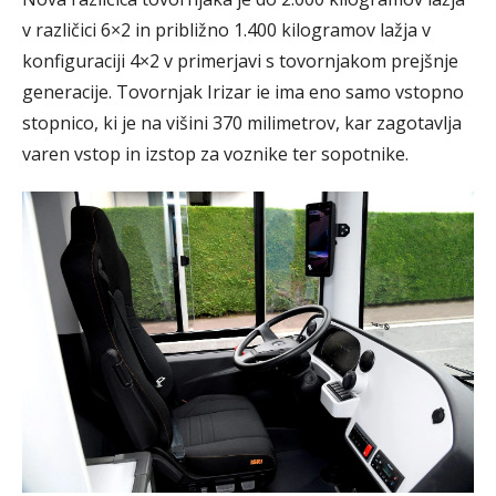
v različici 6×2 in približno 1.400 kilogramov lažja v
konfiguraciji 4×2 v primerjavi s tovornjakom prejšnje
generacije. Tovornjak Irizar ie ima eno samo vstopno
stopnico, ki je na višini 370 milimetrov, kar zagotavlja
varen vstop in izstop za voznike ter sopotnike.