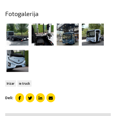
Fotogalerija
Irizar
ie truck
Deli: