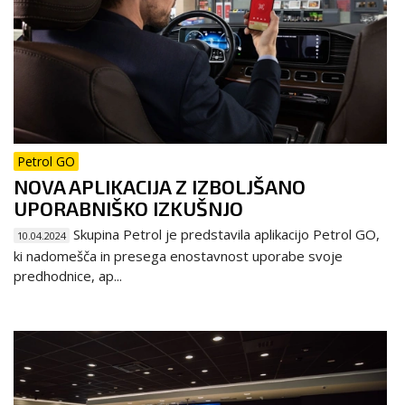
Petrol GO
NOVA APLIKACIJA Z IZBOLJŠANO
UPORABNIŠKO IZKUŠNJO
Skupina Petrol je predstavila aplikacijo Petrol GO,
10.04.2024
ki nadomešča in presega enostavnost uporabe svoje
predhodnice, ap...