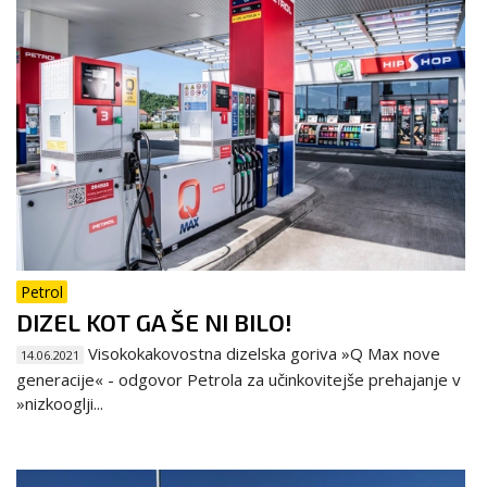
Petrol
DIZEL KOT GA ŠE NI BILO!
Visokokakovostna dizelska goriva »Q Max nove
14.06.2021
generacije« - odgovor Petrola za učinkovitejše prehajanje v
»nizkooglji...