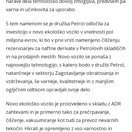
narave dela tehnološko dovolj zmogljiva, predvsem pa
varna in učinkovita za uporabo.
S tem namenom se je družba Petrol odločila za
investicijo v novo ekološko vozilo v vrednosti pol
milijona evrov, ki bo v prvi vrsti namenjeno čiščenju
rezervoarjev za naftne derivate v Petrolovih skladiščih
in na prodajnih mestih. Novo vozilo se ponaša z
najnovejšo tehnologijo, s katero bodo v družbi Petrol,
natančneje v sektorju Zagotavljanje obratovanja in
vzdrževanja, še varneje, kvalitetneje in z manjšim
ogljičnim odtisom opravljali svoje delo.
Novo ekološko vozilo je proizvedeno v skladu z ADR
zahtevami in je primerno tako za prečrpavanje,
čiščenje, vakuumiranje kot tudi za prevoz nevarnih
tekočin. Hkrati je opremljeno z vso varnostno in