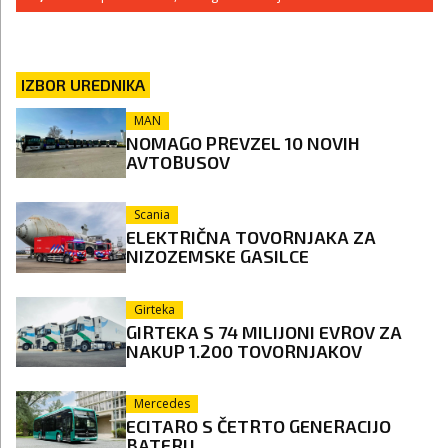
IZBOR UREDNIKA
MAN
NOMAGO PREVZEL 10 NOVIH
AVTOBUSOV
Scania
ELEKTRIČNA TOVORNJAKA ZA
NIZOZEMSKE GASILCE
Girteka
GIRTEKA S 74 MILIJONI EVROV ZA
NAKUP 1.200 TOVORNJAKOV
Mercedes
ECITARO S ČETRTO GENERACIJO
BATERIJ