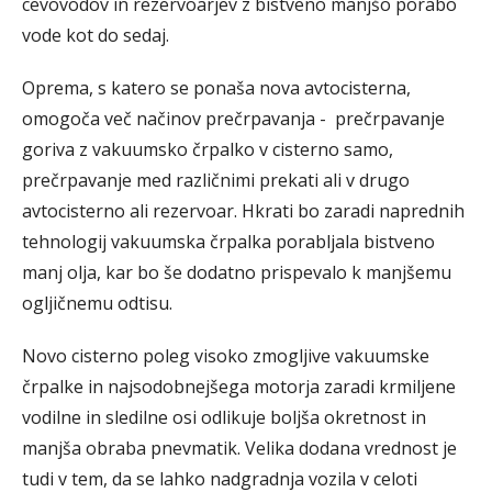
cevovodov in rezervoarjev z bistveno manjšo porabo
vode kot do sedaj.
Oprema, s katero se ponaša nova avtocisterna,
omogoča več načinov prečrpavanja - prečrpavanje
goriva z vakuumsko črpalko v cisterno samo,
prečrpavanje med različnimi prekati ali v drugo
avtocisterno ali rezervoar. Hkrati bo zaradi naprednih
tehnologij vakuumska črpalka porabljala bistveno
manj olja, kar bo še dodatno prispevalo k manjšemu
ogljičnemu odtisu.
Novo cisterno poleg visoko zmogljive vakuumske
črpalke in najsodobnejšega motorja zaradi krmiljene
vodilne in sledilne osi odlikuje boljša okretnost in
manjša obraba pnevmatik. Velika dodana vrednost je
tudi v tem, da se lahko nadgradnja vozila v celoti