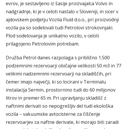
evrov, je sestavljeno iz šasije proizvajalca Volvo in
nadgradnje, ki je v celoti nastalo v Sloveniji, in sicer v
ajdovskem podjetju Vozila Fluid d.o.o., pri proizvodnji
vozila pa so sodelovali tudi Petrolovi strokovnjaki.
Plod sodelovanja je unikatno vozilo, v celoti
prilagojeno Petrolovim potrebam.
Družba Petrol danes razpolaga s približno 1.500
podzemnimi rezervoarji običajne velikosti 50 m3 in 77
velikimi nadzemnimi rezervoarji na skladiščih, pri
čemer imajo največji, ki so locirani v Terminalu
instalacija Sermin, prostornino tudi do 60 milijonov
litrov in premer 65 m. Pri upravljanju skladišč z
naftnimi derivati so nepogrešljiv del tudi ekološka
vozila – vakuumske avtocisterne za čiščenje
rezervoarjev za naftne derivate, ki morajo biti zaradi