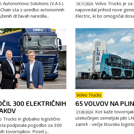
 Autonomous Solutions (V.A.S.)
Volvo Trucks je za 
19.11.2024
 Chain sta z uvedbo avtonomnih
napovedal prihod nove gene
uženih državah naredila...
Electric, ki bo omogočal dose
Volvo Trucks
ČIL 300 ELEKTRIČNIH
65 VOLVOV NA PLI
AKOV
Kot kaže tovornjak
21.08.2024
utekočinjen zemeljski plin 
 Trucks in globalno logistično
zamrli - večje litovsko logisti
sta podpisala pogodbo za 300
kih tovornjakov. Posel j...