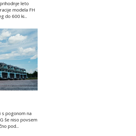
prihodnje leto
racije modela FH
g do 600 ki...
N
i s pogonom na
LNG še niso povsem
čno pod...