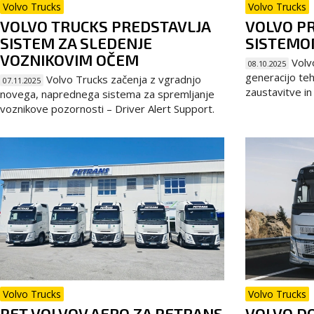
Volvo Trucks
Volvo Trucks
VOLVO TRUCKS PREDSTAVLJA
VOLVO PR
SISTEM ZA SLEDENJE
SISTEM
VOZNIKOVIM OČEM
Volv
08.10.2025
generacijo tehn
Volvo Trucks začenja z vgradnjo
07.11.2025
zaustavitve in
novega, naprednega sistema za spremljanje
voznikove pozornosti – Driver Alert Support.
Volvo Trucks
Volvo Trucks
PET VOLVOV AERO ZA PETRANS
VOLVO D