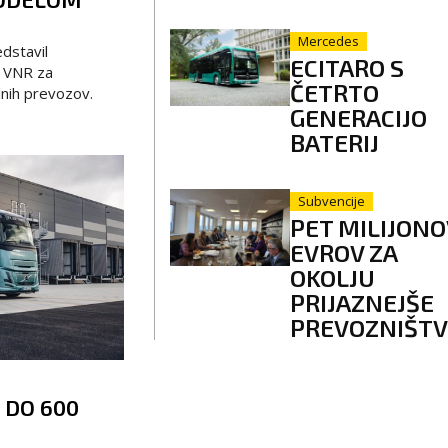
Mercedes
dstavil
ECITARO S
 VNR za
ČETRTO
lnih prevozov.
GENERACIJO
BATERIJ
Subvencije
PET MILIJONO
EVROV ZA
OKOLJU
PRIJAZNEJŠE
PREVOZNIŠT
 DO 600