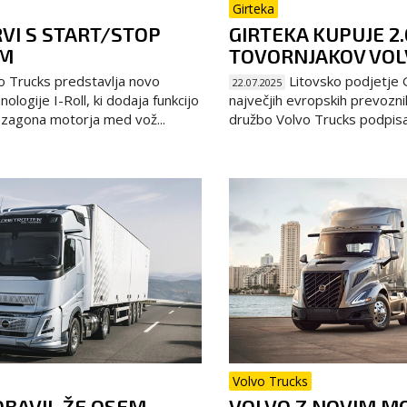
Girteka
VI S START/STOP
GIRTEKA KUPUJE 2
OM
TOVORNJAKOV VOL
o Trucks predstavlja novo
Litovsko podjetje 
22.07.2025
ologije I-Roll, ki dodaja funkcijo
največjih evropskih prevoznih
 zagona motorja med vož...
družbo Volvo Trucks podpisa
Volvo Trucks
OBAVIL ŽE OSEM
VOLVO Z NOVIM 