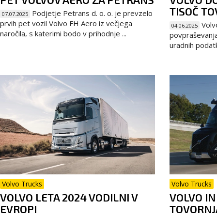
TISOČ TO
Podjetje Petrans d. o. o. je prevzelo
07.07.2025
prvih pet vozil Volvo FH Aero iz večjega
Volv
04.06.2025
naročila, s katerimi bodo v prihodnje ...
povpraševanja 
uradnih podatk
Volvo Trucks
Volvo Trucks
VOLVO LETA 2024 VODILNI V
VOLVO I
EVROPI
TOVORNJ