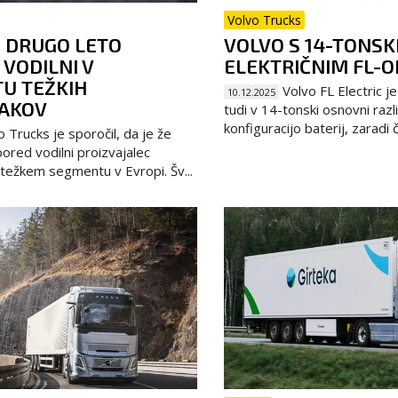
Volvo Trucks
E DRUGO LETO
VOLVO S 14-TONSK
VODILNI V
ELEKTRIČNIM FL-
U TEŽKIH
Volvo FL Electric je
10.12.2025
AKOV
tudi v 14-tonski osnovni razli
konfiguracijo baterij, zaradi č
 Trucks je sporočil, da je že
ored vodilni proizvajalec
težkem segmentu v Evropi. Šv...