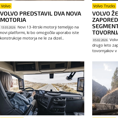
Volvo
Volvo Trucks
VOLVO PREDSTAVIL DVA NOVA
VOLVO Ž
MOTORJA
ZAPORED 
SEGMENT
Novi 13-litrski motorji temeljijo na
13.05.2026
TOVORNJ
novi platformi, ki bo omogočila uporabo iste
konstrukcije motorja ne le za dizel...
Volvo
05.02.2026
drugo leto zap
tovornjakov v 