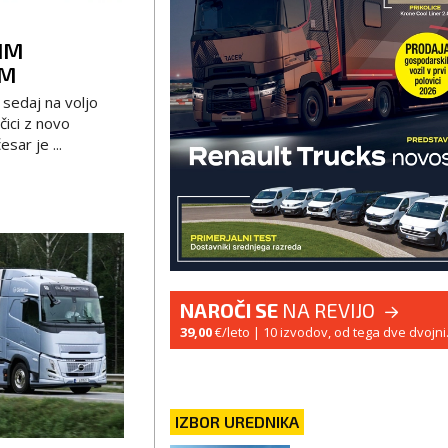
IM
OM
 sedaj na voljo
čici z novo
esar je ...
NAROČI SE
NA REVIJO
39,00
€/leto
| 10 izvodov, od tega dve dvojni
IZBOR UREDNIKA