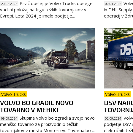
Prvič doslej je Volvo Trucks dosegel
Volvo
20.02.2025
07.01.2025
vodilni položaj na trgu težkih tovornjakov v
in DHL Supply
Evropi. Leta 2024 je imelo podjetje...
operacij v Zdr
Volvo Trucks
Volvo Trucks
VOLVO BO GRADIL NOVO
DSV NARO
TOVARNO V MEHIKI
TOVORNJ
Skupina Volvo bo zgradila svojo novo
Volvo
09.09.2024
02.09.2024
mehiško tovarno za proizvodnjo težkih
podjetje DSV 
tovornjakov v mestu Monterrey. Tovarna bo ...
električnih tež