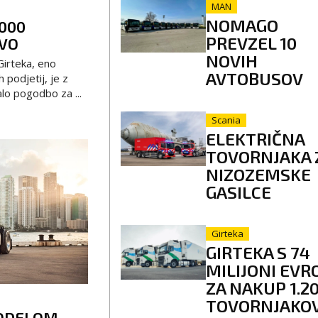
MAN
NOMAGO
.000
PREVZEL 10
VO
NOVIH
Girteka, eno
AVTOBUSOV
 podjetij, je z
lo pogodbo za ...
Scania
ELEKTRIČNA
TOVORNJAKA 
NIZOZEMSKE
GASILCE
Girteka
GIRTEKA S 74
MILIJONI EVR
ZA NAKUP 1.2
TOVORNJAKO
MODELOM