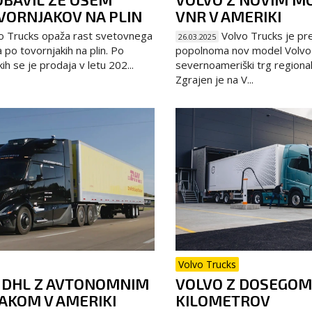
VORNJAKOV NA PLIN
VNR V AMERIKI
o Trucks opaža rast svetovnega
Volvo Trucks je pre
26.03.2025
po tovornjakih na plin. Po
popolnoma nov model Volvo
ih se je prodaja v letu 202...
severnoameriški trg regiona
Zgrajen je na V...
Volvo Trucks
N DHL Z AVTONOMNIM
VOLVO Z DOSEGOM
AKOM V AMERIKI
KILOMETROV