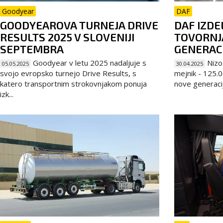
Goodyear
DAF
GOODYEAROVA TURNEJA DRIVE
DAF IZDE
RESULTS 2025 V SLOVENIJI
TOVORNJ
SEPTEMBRA
GENERAC
Goodyear v letu 2025 nadaljuje s
Nizoz
05.05.2025
30.04.2025
svojo evropsko turnejo Drive Results, s
mejnik - 125.
katero transportnim strokovnjakom ponuja
nove generaci
izk...