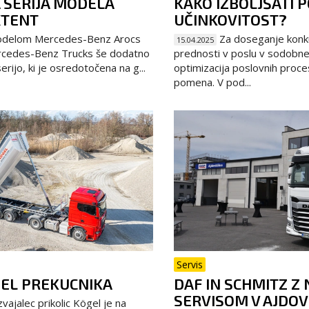
 SERIJA MODELA
KAKO IZBOLJŠATI 
XTENT
UČINKOVITOST?
delom Mercedes-Benz Arocs
Za doseganje konk
15.04.2025
rcedes-Benz Trucks še dodatno
prednosti v poslu v sodobn
erijo, ki je osredotočena na g...
optimizacija poslovnih proce
pomena. V pod...
Servis
EL PREKUCNIKA
DAF IN SCHMITZ Z
SERVISOM V AJDOV
vajalec prikolic Kögel je na