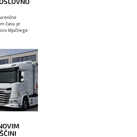
POSLOVNO
urenčne
em času je
sov ključnega
 NOVIM
ŠČINI