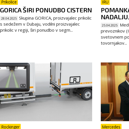
Prikolice
IRU
GORICA ŠIRI PONUDBO CISTERN
POMANKA
NADALJU
Skupina GORICA, proizvajalec prikolic
28.04.2025
s sedežem v Dubaju, vodilni proizvajalec
Medn
25.04.2025
prikolic v regiji, širi ponudbo v segm...
prevoznikov (I
svetovnem po
tovornjakov...
Rockinger
Mercedes