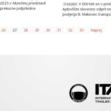
2025 v Münchnu predstavil
V četrtek so v posl
11.04.2025
rekucne polprikolice
Ajdovščini slovesno odprli n
podjetja B. Makovec transport
26
27
28
29
30
31
32
33
Naprej