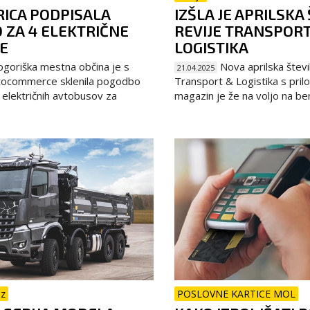
ICA PODPISALA
IZŠLA JE APRILSKA
 ZA 4 ELEKTRIČNE
REVIJE TRANSPOR
E
LOGISTIKA
goriška mestna občina je s
Nova aprilska števil
21.04.2025
tocommerce sklenila pogodbo
Transport & Logistika s pril
h električnih avtobusov za
magazin je že na voljo na benc
nz
POSLOVNE KARTICE MOL