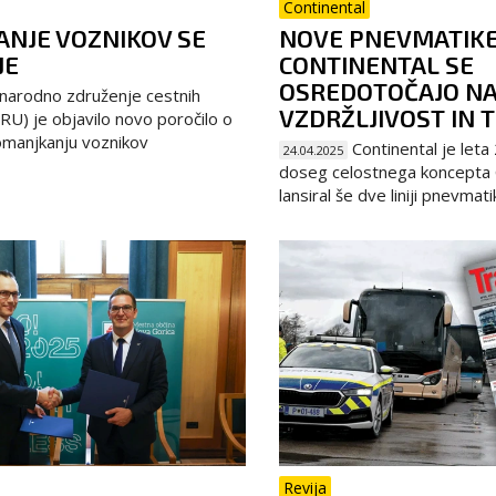
Continental
NJE VOZNIKOV SE
NOVE PNEVMATIK
JE
CONTINENTAL SE
OSREDOTOČAJO N
arodno združenje cestnih
VZDRŽLJIVOST IN 
RU) je objavilo novo poročilo o
manjkanju voznikov
Continental je leta 
24.04.2025
doseg celostnega koncepta C
lansiral še dve liniji pnevmati
Revija