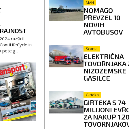
MAN
E
NOMAGO
PREVZEL 10
A
NOVIH
TRAJNOST
AVTOBUSOV
2024 razširil
ontiLifeCycle in
Scania
k pete g...
ELEKTRIČNA
TOVORNJAKA 
NIZOZEMSKE
GASILCE
Girteka
GIRTEKA S 74
MILIJONI EVR
ZA NAKUP 1.2
TOVORNJAKO