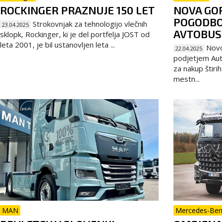
ROCKINGER PRAZNUJE 150 LET
NOVA GOR
POGODBO
Strokovnjak za tehnologijo vlečnih
23.04.2025
AVTOBUS
sklopk, Rockinger, ki je del portfelja JOST od
leta 2001, je bil ustanovljen leta ...
Novo
22.04.2025
podjetjem Au
za nakup štiri
mestn...
MAN
Mercedes-Be