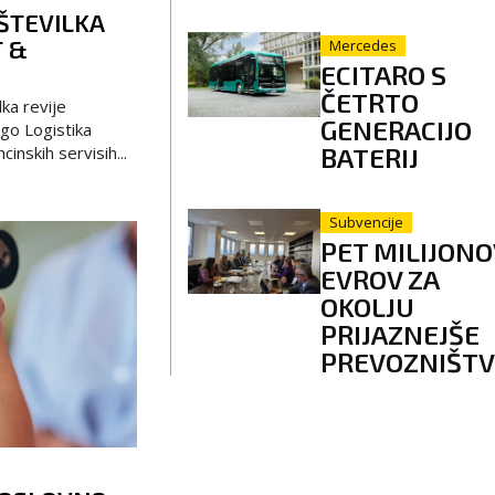
 ŠTEVILKA
T &
Mercedes
ECITARO S
ČETRTO
ka revije
GENERACIJO
ogo Logistika
BATERIJ
inskih servisih...
Subvencije
PET MILIJONO
EVROV ZA
OKOLJU
PRIJAZNEJŠE
PREVOZNIŠT