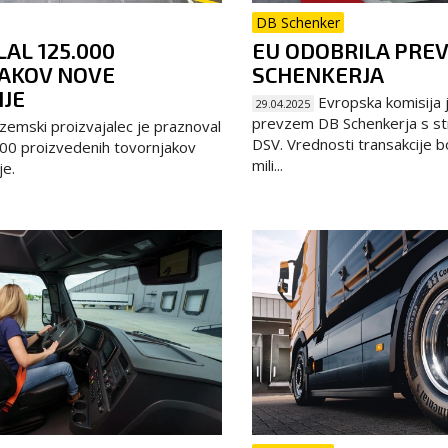
DB Schenker
LAL 125.000
EU ODOBRILA PRE
AKOV NOVE
SCHENKERJA
IJE
Evropska komisija j
29.04.2025
prevzem DB Schenkerja s st
emski proizvajalec je praznoval
DSV. Vrednosti transakcije b
000 proizvedenih tovornjakov
mili...
je.