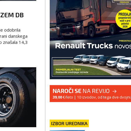
VZEM DB
e odobrila
rani danskega
o znašala 14,3
NAROČI SE
NA REVIJO
39,00
€/leto
| 10 izvodov, od tega dve dvojni
IZBOR UREDNIKA