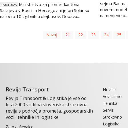
sejmu Bauma 
Ministrstvo za promet kantona
15.04.2025
novem model p
Sarajevo v Bosni in Hercegovini je pri Solarisu
namenjene u...
naročilo 10 zgibnih trolejbusov. Dobava...
Nazaj
21
22
23
24
25
Revija Transport
Novice
Vozili smo
Revija Transport & Logistika je vse od
Tehnika
leta 2000 vodilna slovenska strokovna
Servis
revija s področja prometa, gospodarskih
vozil, tehnike in logistike.
Strokovno
Logistika
Za oglaševalce