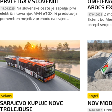
PRVI ETGX V SLOVENIJI
OMEJENA
AROCS E
Na slovenske ceste je zapeljal prvi
18.04.2025
električni tovornjak MAN eTGX, ki predstavlja
Z mo
17.04.2025
pomemben mejnik v prehodu na trajno...
Extent bo Me
okrepil svojo s
Solaris
Kogel
SARAJEVO KUPUJE NOVE
NOV MOD
TROLEJBUSE
Proiz
14.04.2025