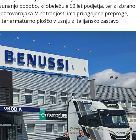
unanjo podobo, ki obeležuje 50 let podjetja, ter z izbrano
ez tovornjaka. V notranjosti ima prilagojene preproge,
ter armaturno ploščo v usnju z italijansko zastavo.