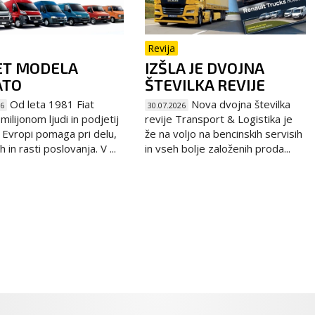
Revija
ET MODELA
IZŠLA JE DVOJNA
ATO
ŠTEVILKA REVIJE
Od leta 1981 Fiat
Nova dvojna številka
26
30.07.2026
ilijonom ljudi in podjetij
revije Transport & Logistika je
 Evropi pomaga pri delu,
že na voljo na bencinskih servisih
 in rasti poslovanja. V ...
in vseh bolje založenih proda...