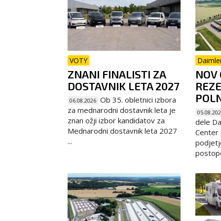
VOTY
Daimle
ZNANI FINALISTI ZA
NOV 
DOSTAVNIK LETA 2027
REZE
POL
Ob 35. obletnici izbora
06.08.2026
za mednarodni dostavnik leta je
05.08.20
znan ožji izbor kandidatov za
dele Da
Mednarodni dostavnik leta 2027
Center (
...
podjetj
postope