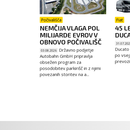
Počivališča
Fiat
NEMČIJA VLAGA POL
45 L
MILIJARDE EVROV V
DUC
OBNOVO POČIVALIŠČ
31.07.20
Ducato m
Državno podjetje
03.08.2026
po vsej
Autobahn GmbH pripravlja
prevozih
obsežen program za
posodobitev parkirišč in z njimi
povezanih storitev na a...