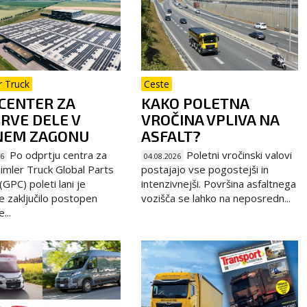
r Truck
Ceste
CENTER ZA
KAKO POLETNA
RVE DELE V
VROČINA VPLIVA NA
NEM ZAGONU
ASFALT?
Po odprtju centra za
Poletni vročinski valovi
26
04.08.2026
imler Truck Global Parts
postajajo vse pogostejši in
GPC) poleti lani je
intenzivnejši. Površina asfaltnega
e zaključilo postopen
vozišča se lahko na neposredn...
...