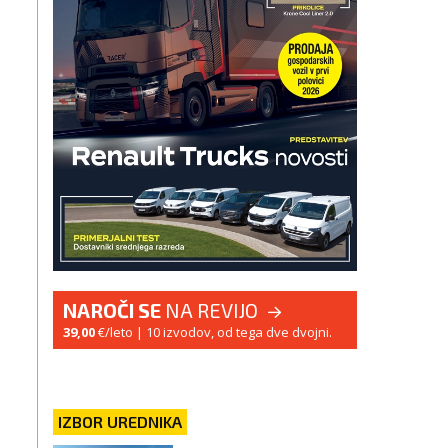
NAROČI SE
NA REVIJO
39,00
€/leto
| 10 izvodov, od tega dve dvojni.
IZBOR UREDNIKA