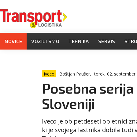
NOVICE
VOZILI SMO
TEHNIKA
SERVIS
STR
Iveco
Boštjan Paušer,
torek, 02. september
Posebna serija 
Sloveniji
Iveco je ob petdeseti obletnici 
ki je svojega lastnika dobila tudi v