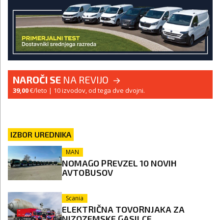
NAROČI SE
NA REVIJO
39,00
€/leto
| 10 izvodov, od tega dve dvojni.
IZBOR UREDNIKA
MAN
NOMAGO PREVZEL 10 NOVIH
AVTOBUSOV
Scania
ELEKTRIČNA TOVORNJAKA ZA
NIZOZEMSKE GASILCE