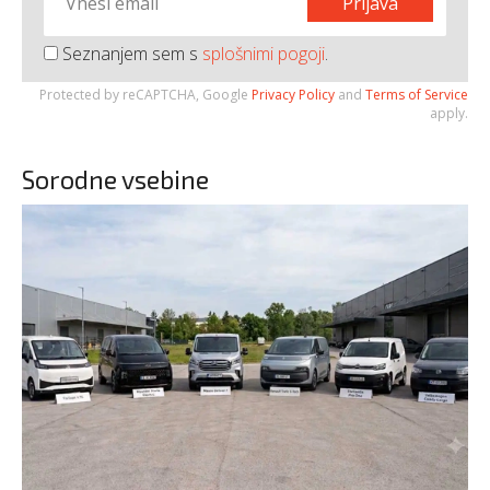
Prijava
Seznanjem sem s
splošnimi pogoji
.
Protected by reCAPTCHA, Google
Privacy Policy
and
Terms of Service
apply.
Sorodne vsebine