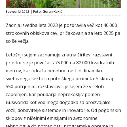
Busworld 2023 | Foto: Goran Kekić
Zadnja izvedba leta 2023 je pozdravila več kot 40.000
strokovnih obiskovalcev, pričakovanja za leto 2025 pa
so še večja.
Letošnji sejem zaznamuje znatna širitev: razstavni
prostor se je povečal s 75.000 na 82.000 kvadratnih
metrov, kar odraža nenehno rast in dinamiko
svetovnega sektorja potniškega prometa. S skoraj
550 potrjenimi razstavljavci je sejem že v celoti
zapolnjen, kar poudarja neprekosljiv pomen
Busworlda kot vodilnega dogodka za proizvajalce
vozil, dobavitelje sistemov in inovatorje. Od pogonskih
sklopov z ničelnimi emisijami in avtonomne
tehnologije do notranjosti, programske opreme in