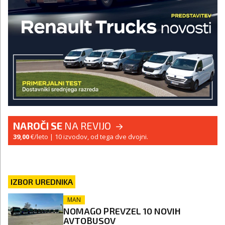
NAROČI SE
NA REVIJO
39,00
€/leto
| 10 izvodov, od tega dve dvojni.
IZBOR UREDNIKA
MAN
NOMAGO PREVZEL 10 NOVIH
AVTOBUSOV