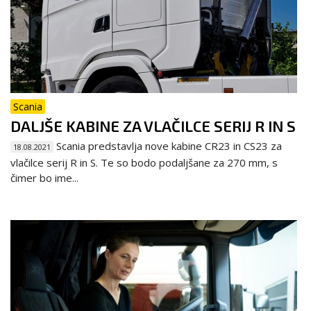
Scania
DALJŠE KABINE ZA VLAČILCE SERIJ R IN S
Scania predstavlja nove kabine CR23 in CS23 za
18.08.2021
vlačilce serij R in S. Te so bodo podaljšane za 270 mm, s
čimer bo ime...