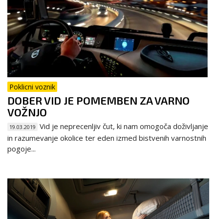
Poklicni voznik
DOBER VID JE POMEMBEN ZA VARNO
VOŽNJO
Vid je neprecenljiv čut, ki nam omogoča doživljanje
19.03.2019
in razumevanje okolice ter eden izmed bistvenih varnostnih
pogoje...