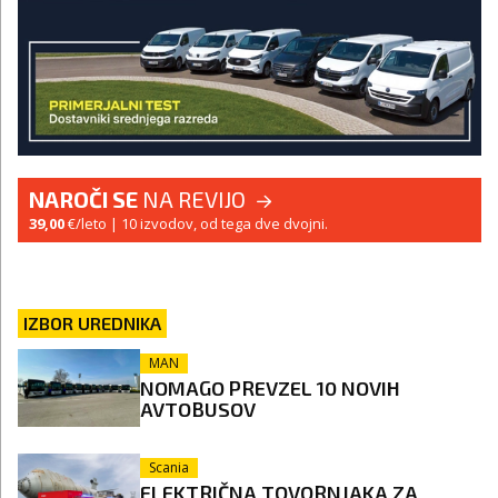
NAROČI SE
NA REVIJO
39,00
€/leto
| 10 izvodov, od tega dve dvojni.
IZBOR UREDNIKA
MAN
NOMAGO PREVZEL 10 NOVIH
AVTOBUSOV
Scania
ELEKTRIČNA TOVORNJAKA ZA