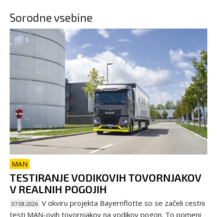
Sorodne vsebine
MAN
TESTIRANJE VODIKOVIH TOVORNJAKOV
V REALNIH POGOJIH
V okviru projekta Bayernflotte so se začeli cestni
07.08.2026
testi MAN-ovih tovornjakov na vodikov pogon. To pomeni