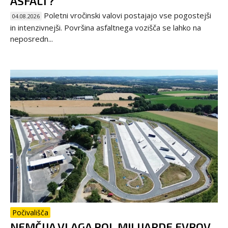
ASFALT?
Poletni vročinski valovi postajajo vse pogostejši
04.08.2026
in intenzivnejši. Površina asfaltnega vozišča se lahko na
neposredn...
Počivališča
NEMČIJA VLAGA POL MILIJARDE EVROV