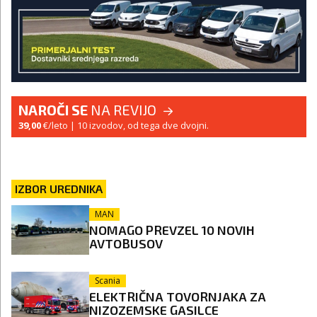
NAROČI SE
NA REVIJO
39,00
€/leto
| 10 izvodov, od tega dve dvojni.
IZBOR UREDNIKA
MAN
NOMAGO PREVZEL 10 NOVIH
AVTOBUSOV
Scania
ELEKTRIČNA TOVORNJAKA ZA
NIZOZEMSKE GASILCE