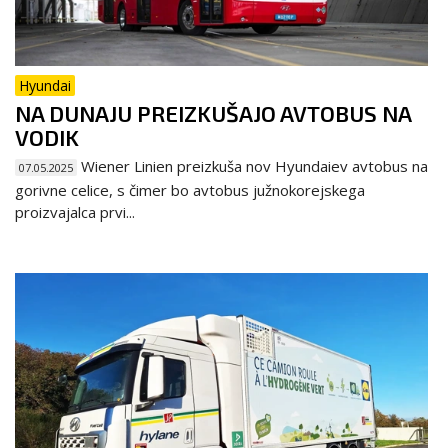
Hyundai
NA DUNAJU PREIZKUŠAJO AVTOBUS NA
VODIK
Wiener Linien preizkuša nov Hyundaiev avtobus na
07.05.2025
gorivne celice, s čimer bo avtobus južnokorejskega
proizvajalca prvi...