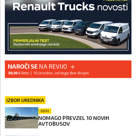
NAROČI SE
NA REVIJO
39,00
€/leto
| 10 izvodov, od tega dve dvojni.
IZBOR UREDNIKA
MAN
NOMAGO PREVZEL 10 NOVIH
AVTOBUSOV