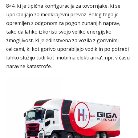
8×4, ki je tipična konfiguracija za tovornjake, ki se
uporabljajo za medkrajevni prevoz. Poleg tega je
opremljen z odgonom za pogon zunanjih naprav,
tako da lahko izkoristi svojo veliko energijsko
zmogljivost, ki je edinstvena za vozila z gorivnimi
celicami, ki kot gorivo uporabljajo vodik in po potrebi
lahko služijo tudi kot 'mobilna elektrarna', npr. v času
naravne katastrofe.