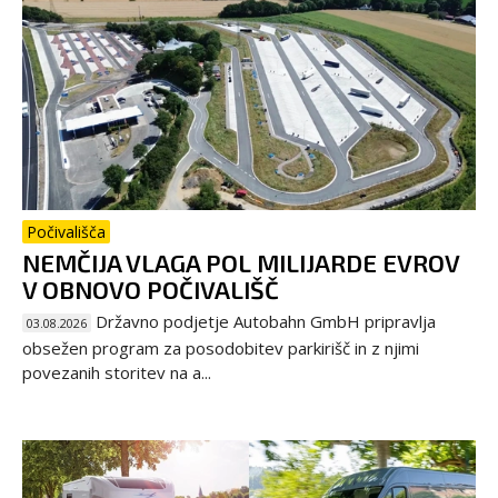
Počivališča
NEMČIJA VLAGA POL MILIJARDE EVROV
V OBNOVO POČIVALIŠČ
Državno podjetje Autobahn GmbH pripravlja
03.08.2026
obsežen program za posodobitev parkirišč in z njimi
povezanih storitev na a...