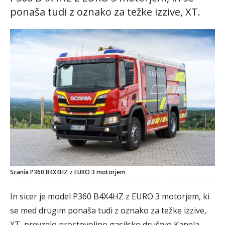
ponaša tudi z oznako za težke izzive, XT.
Scania P360 B4X4HZ z EURO 3 motorjem
In sicer je model P360 B4X4HZ z EURO 3 motorjem, ki
se med drugim ponaša tudi z oznako za težke izzive,
XT, prevzelo prostovoljno gasilsko društvo Kapela.