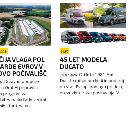
išča
Fiat
IJA VLAGA POL
45 LET MODELA
JARDE EVROV V
DUCATO
VO POČIVALIŠČ
Od leta 1981 Fiat
31.07.2026
Ducato milijonom ljudi in podjetij
Državno podjetje
26
po vsej Evropi pomaga pri delu,
hn GmbH pripravlja
prevozih in rasti poslovanja. V ...
n program za
itev parkirišč in z njimi
h storitev na a...