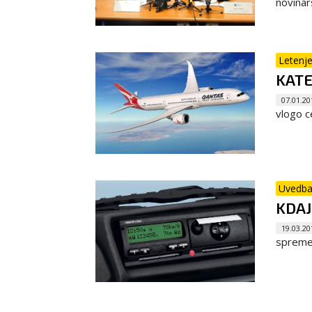
novinar
Letenj
KATE
07.01.20
vlogo c
Uvedba
KDAJ
19.03.20
spremem