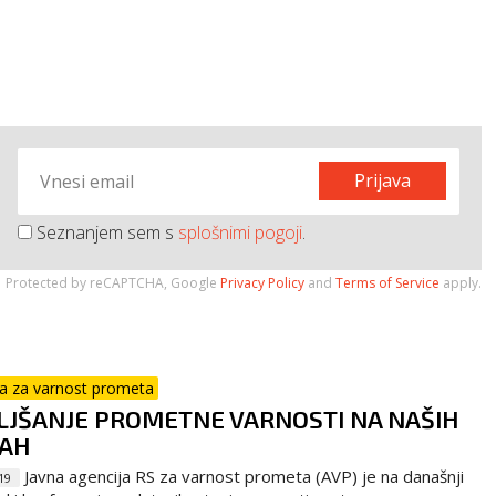
Prijava
Seznanjem sem s
splošnimi pogoji
.
Protected by reCAPTCHA, Google
Privacy Policy
and
Terms of Service
apply.
ja za varnost prometa
LJŠANJE PROMETNE VARNOSTI NA NAŠIH
TAH
Javna agencija RS za varnost prometa (AVP) je na današnji
19