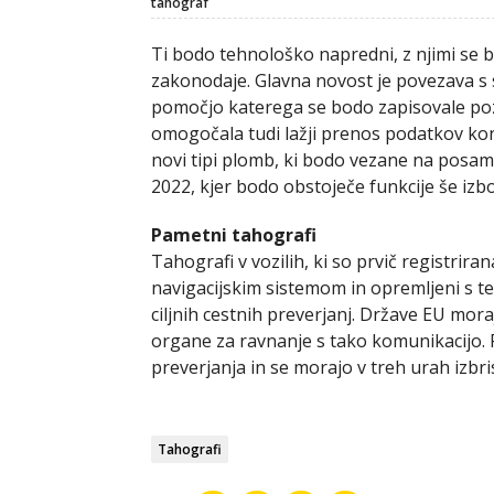
tahograf
Ti bodo tehnološko napredni, z njimi se 
zakonodaje. Glavna novost je povezava s s
pomočjo katerega se bodo zapisovale pozi
omogočala tudi lažji prenos podatkov kon
novi tipi plomb, ki bodo vezane na posam
2022, kjer bodo obstoječe funkcije še izb
Pametni tahografi
Tahografi v vozilih, ki so prvič registrira
navigacijskim sistemom in opremljeni s te
ciljnih cestnih preverjanj. Države EU mora
organe za ravnanje s tako komunikacijo. 
preverjanja in se morajo v treh urah izbri
Tahografi