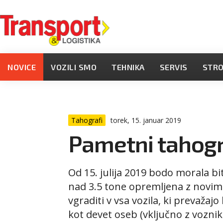
NOVICE
VOZILI SMO
TEHNIKA
SERVIS
STR
Tahografi
torek, 15. januar 2019
Pametni tahogra
Od 15. julija 2019 bodo morala bi
nad 3.5 tone opremljena z novimi
vgraditi v vsa vozila, ki prevažajo
kot devet oseb (vključno z vozni