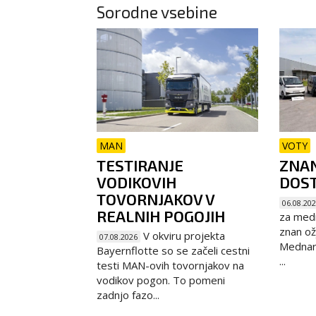
Sorodne vsebine
MAN
VOTY
TESTIRANJE
ZNAN
VODIKOVIH
DOST
TOVORNJAKOV V
06.08.20
REALNIH POGOJIH
za medn
znan ož
V okviru projekta
07.08.2026
Mednaro
Bayernflotte so se začeli cestni
...
testi MAN-ovih tovornjakov na
vodikov pogon. To pomeni
zadnjo fazo...