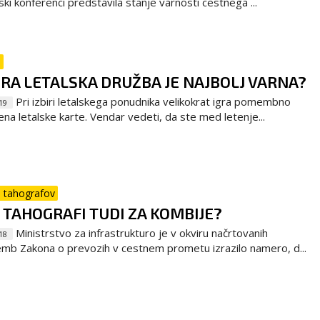
ski konferenci predstavila stanje varnosti cestnega ...
e
RA LETALSKA DRUŽBA JE NAJBOLJ VARNA?
Pri izbiri letalskega ponudnika velikokrat igra pomembno
19
ena letalske karte. Vendar vedeti, da ste med letenje...
 tahografov
 TAHOGRAFI TUDI ZA KOMBIJE?
Ministrstvo za infrastrukturo je v okviru načrtovanih
18
b Zakona o prevozih v cestnem prometu izrazilo namero, d...