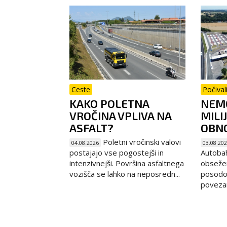
Ceste
Počival
KAKO POLETNA
NEMČ
VROČINA VPLIVA NA
MILI
ASFALT?
OBNO
Poletni vročinski valovi
04.08.2026
03.08.20
postajajo vse pogostejši in
Autoba
intenzivnejši. Površina asfaltnega
obseže
vozišča se lahko na neposredn...
posodob
povezani