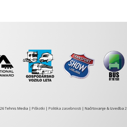
026 Tehnis Media |
Piškotki
|
Politika zasebnosti
| Načrtovanje & Izvedba
2