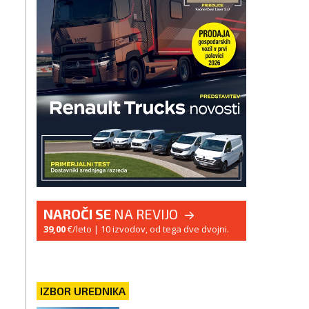
NAROČI SE
NA REVIJO
39,00
€/leto
| 10 izvodov, od tega dve dvojni.
IZBOR UREDNIKA