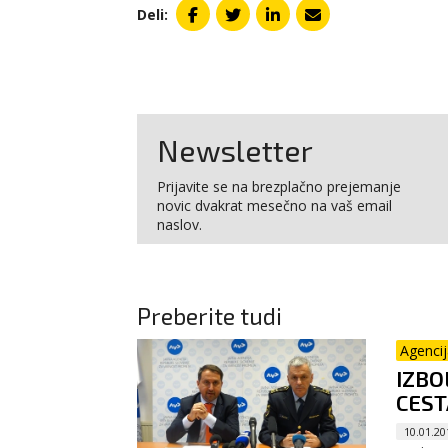
Deli:
Newsletter
Prijavite se na brezplačno prejemanje
novic dvakrat mesečno na vaš email
naslov.
Preberite tudi
Agenci
IZBO
CES
10.01.20