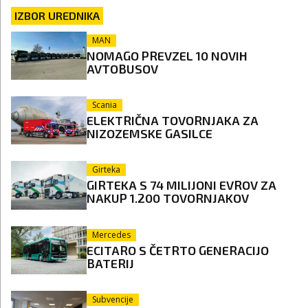
IZBOR UREDNIKA
MAN
NOMAGO PREVZEL 10 NOVIH
AVTOBUSOV
Scania
ELEKTRIČNA TOVORNJAKA ZA
NIZOZEMSKE GASILCE
Girteka
GIRTEKA S 74 MILIJONI EVROV ZA
NAKUP 1.200 TOVORNJAKOV
Mercedes
ECITARO S ČETRTO GENERACIJO
BATERIJ
Subvencije