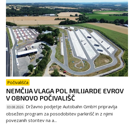
Počivališča
NEMČIJA VLAGA POL MILIJARDE EVROV
V OBNOVO POČIVALIŠČ
Državno podjetje Autobahn GmbH pripravlja
03.08.2026
obsežen program za posodobitev parkirišč in z njimi
povezanih storitev na a...