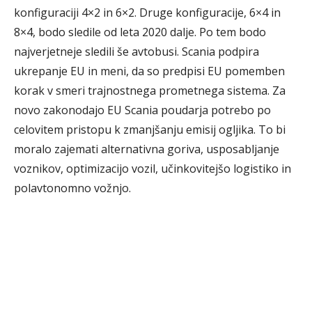
konfiguraciji 4×2 in 6×2. Druge konfiguracije, 6×4 in
8×4, bodo sledile od leta 2020 dalje. Po tem bodo
najverjetneje sledili še avtobusi. Scania podpira
ukrepanje EU in meni, da so predpisi EU pomemben
korak v smeri trajnostnega prometnega sistema. Za
novo zakonodajo EU Scania poudarja potrebo po
celovitem pristopu k zmanjšanju emisij ogljika. To bi
moralo zajemati alternativna goriva, usposabljanje
voznikov, optimizacijo vozil, učinkovitejšo logistiko in
polavtonomno vožnjo.