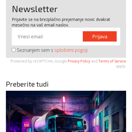
Newsletter
Prijavite se na brezplačno prejemanje novic dvakrat
mesečno na vaš email naslov.
Prijava
Seznanjem sem s
splošnimi pogoji
.
Protected by reCAPTCHA, Google
Privacy Policy
and
Terms of Service
apply.
Preberite tudi