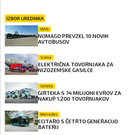
IZBOR UREDNIKA
MAN
NOMAGO PREVZEL 10 NOVIH
AVTOBUSOV
Scania
ELEKTRIČNA TOVORNJAKA ZA
NIZOZEMSKE GASILCE
Girteka
GIRTEKA S 74 MILIJONI EVROV ZA
NAKUP 1.200 TOVORNJAKOV
Mercedes
ECITARO S ČETRTO GENERACIJO
BATERIJ