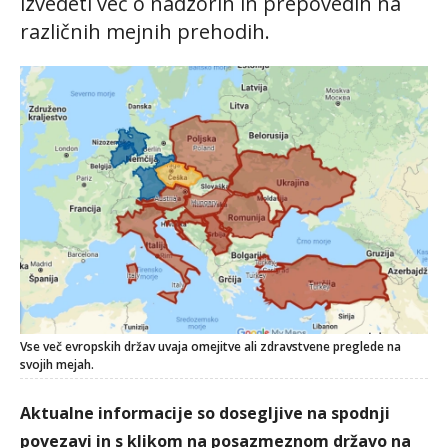
izvedeti več o nadzorih in prepovedih na
različnih mejnih prehodih.
Vse več evropskih držav uvaja omejitve ali zdravstvene preglede na
svojih mejah.
Aktualne informacije so dosegljive na spodnji
povezavi in s klikom na posazmeznom državo na