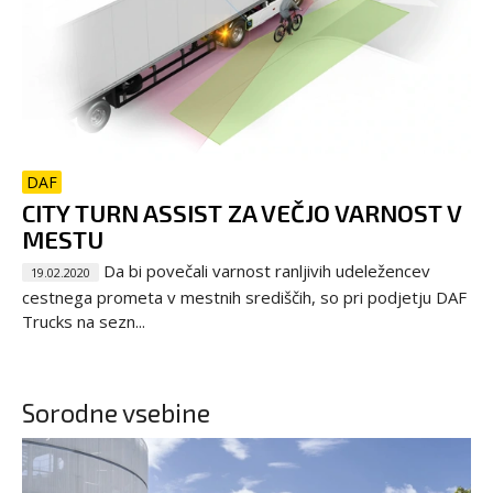
DAF
CITY TURN ASSIST ZA VEČJO VARNOST V
MESTU
Da bi povečali varnost ranljivih udeležencev
19.02.2020
cestnega prometa v mestnih središčih, so pri podjetju DAF
Trucks na sezn...
Sorodne vsebine