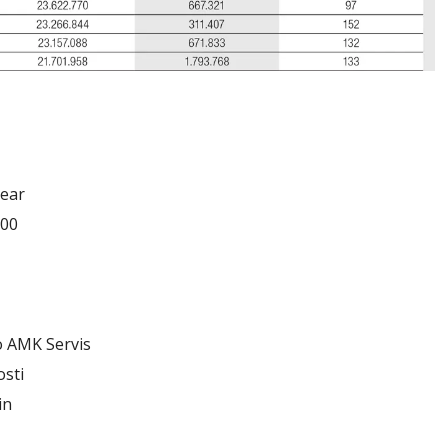
year
600
o AMK Servis
sti
in