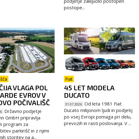
podjetje zaključilo postopen
postope...
išča
Fiat
IJA VLAGA POL
45 LET MODELA
JARDE EVROV V
DUCATO
VO POČIVALIŠČ
Od leta 1981 Fiat
31.07.2026
Ducato milijonom ljudi in podjetij
Državno podjetje
26
po vsej Evropi pomaga pri delu,
hn GmbH pripravlja
prevozih in rasti poslovanja. V ...
n program za
itev parkirišč in z njimi
h storitev na a...