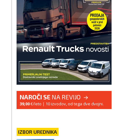
NAROČI SE
NA REVIJO
39,00
€/leto
| 10 izvodov, od tega dve dvojni.
IZBOR UREDNIKA