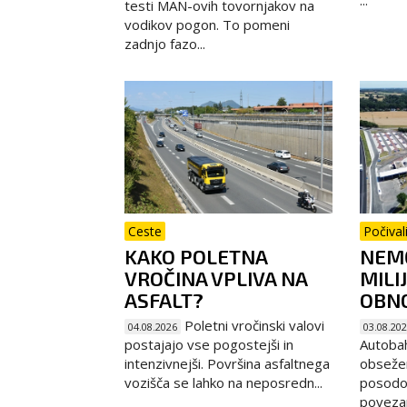
testi MAN-ovih tovornjakov na
vodikov pogon. To pomeni
zadnjo fazo...
Ceste
Počival
KAKO POLETNA
NEMČ
VROČINA VPLIVA NA
MILI
ASFALT?
OBNO
Poletni vročinski valovi
04.08.2026
03.08.20
postajajo vse pogostejši in
Autoba
intenzivnejši. Površina asfaltnega
obseže
vozišča se lahko na neposredn...
posodob
povezani