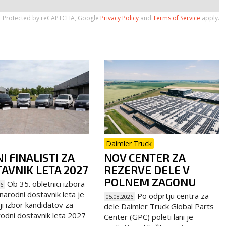
Protected by reCAPTCHA, Google
Privacy Policy
and
Terms of Service
apply.
Daimler Truck
I FINALISTI ZA
NOV CENTER ZA
AVNIK LETA 2027
REZERVE DELE V
POLNEM ZAGONU
Ob 35. obletnici izbora
26
arodni dostavnik leta je
Po odprtju centra za
05.08.2026
ji izbor kandidatov za
dele Daimler Truck Global Parts
dni dostavnik leta 2027
Center (GPC) poleti lani je