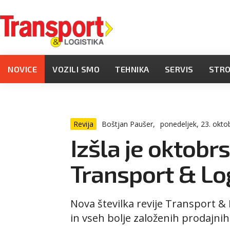
NOVICE
VOZILI SMO
TEHNIKA
SERVIS
STR
Revija
Boštjan Paušer,
ponedeljek, 23. okto
Izšla je oktobrs
Transport & Lo
Nova številka revije Transport & L
in vseh bolje založenih prodajnih