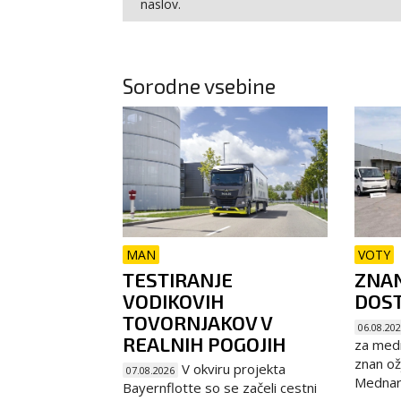
naslov.
Sorodne vsebine
MAN
VOTY
TESTIRANJE
ZNAN
VODIKOVIH
DOST
TOVORNJAKOV V
06.08.20
REALNIH POGOJIH
za medn
znan ož
V okviru projekta
07.08.2026
Mednaro
Bayernflotte so se začeli cestni
...