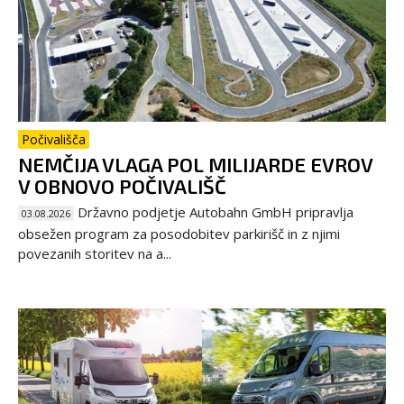
Počivališča
NEMČIJA VLAGA POL MILIJARDE EVROV
V OBNOVO POČIVALIŠČ
Državno podjetje Autobahn GmbH pripravlja
03.08.2026
obsežen program za posodobitev parkirišč in z njimi
povezanih storitev na a...