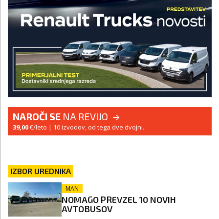
NAROČI SE
NA REVIJO
39,00
€/leto
| 10 izvodov, od tega dve dvojni.
IZBOR UREDNIKA
MAN
NOMAGO PREVZEL 10 NOVIH
AVTOBUSOV