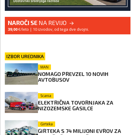
NAROČI SE
NA REVIJO
39,00
€/leto
| 10 izvodov, od tega dve dvojni.
IZBOR UREDNIKA
MAN
NOMAGO PREVZEL 10 NOVIH
AVTOBUSOV
Scania
ELEKTRIČNA TOVORNJAKA ZA
NIZOZEMSKE GASILCE
Girteka
GIRTEKA S 74 MILIJONI EVROV ZA