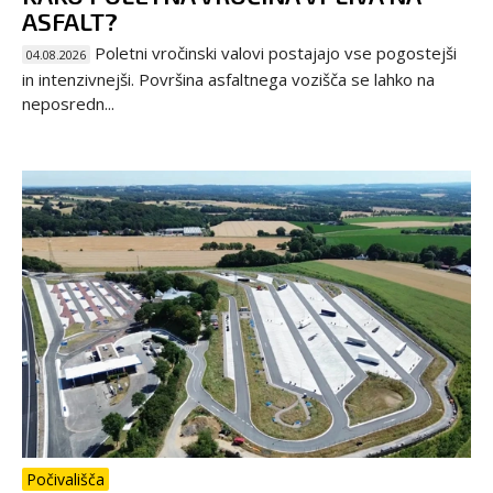
ASFALT?
Poletni vročinski valovi postajajo vse pogostejši
04.08.2026
in intenzivnejši. Površina asfaltnega vozišča se lahko na
neposredn...
Počivališča