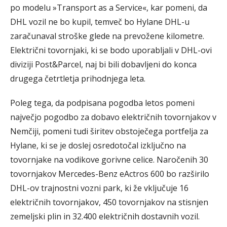
po modelu »Transport as a Service«, kar pomeni, da
DHL vozil ne bo kupil, temveč bo Hylane DHL-u
zaračunaval stroške glede na prevožene kilometre.
Električni tovornjaki, ki se bodo uporabljali v DHL-ovi
diviziji Post&Parcel, naj bi bili dobavljeni do konca
drugega četrtletja prihodnjega leta.
Poleg tega, da podpisana pogodba letos pomeni
največjo pogodbo za dobavo električnih tovornjakov v
Nemčiji, pomeni tudi širitev obstoječega portfelja za
Hylane, ki se je doslej osredotočal izključno na
tovornjake na vodikove gorivne celice. Naročenih 30
tovornjakov Mercedes-Benz eActros 600 bo razširilo
DHL-ov trajnostni vozni park, ki že vključuje 16
električnih tovornjakov, 450 tovornjakov na stisnjen
zemeljski plin in 32.400 električnih dostavnih vozil.