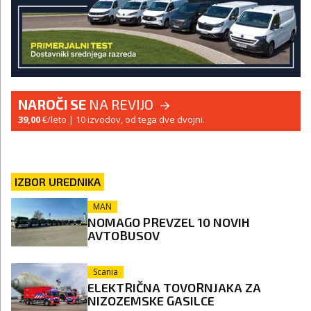
NAROČI SE
NA REVIJO
39,00
€/leto
| 10 izvodov, od tega dve dvojni.
IZBOR UREDNIKA
MAN
NOMAGO PREVZEL 10 NOVIH
AVTOBUSOV
Scania
ELEKTRIČNA TOVORNJAKA ZA
NIZOZEMSKE GASILCE