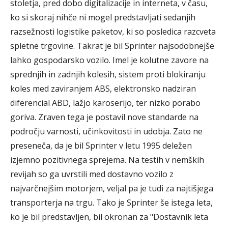
stoletja, pred dobo digitalizacije in interneta, v času,
ko si skoraj nihče ni mogel predstavljati sedanjih
razsežnosti logistike paketov, ki so posledica razcveta
spletne trgovine. Takrat je bil Sprinter najsodobnejše
lahko gospodarsko vozilo. Imel je kolutne zavore na
sprednjih in zadnjih kolesih, sistem proti blokiranju
koles med zaviranjem ABS, elektronsko nadziran
diferencial ABD, lažjo karoserijo, ter nizko porabo
goriva. Zraven tega je postavil nove standarde na
področju varnosti, učinkovitosti in udobja. Zato ne
preseneča, da je bil Sprinter v letu 1995 deležen
izjemno pozitivnega sprejema. Na testih v nemških
revijah so ga uvrstili med dostavno vozilo z
najvarčnejšim motorjem, veljal pa je tudi za najtišjega
transporterja na trgu. Tako je Sprinter še istega leta,
ko je bil predstavljen, bil okronan za "Dostavnik leta