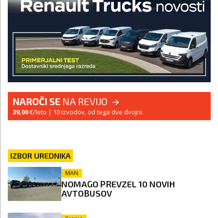
NAROČI SE
NA REVIJO
39,00
€/leto
| 10 izvodov, od tega dve dvojni.
IZBOR UREDNIKA
MAN
NOMAGO PREVZEL 10 NOVIH
AVTOBUSOV