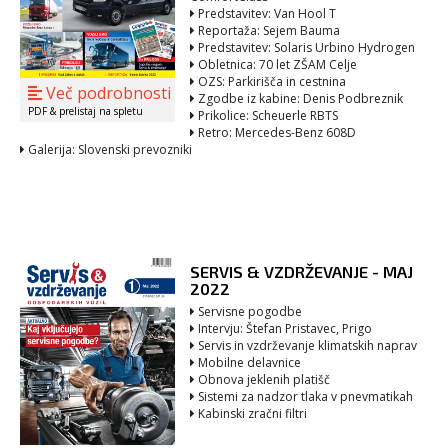
Predstavitev: Van Hool T
Reportaža: Sejem Bauma
Predstavitev: Solaris Urbino Hydrogen
Obletnica: 70 let ZŠAM Celje
OZS: Parkirišča in cestnina
Več podrobnosti
Zgodbe iz kabine: Denis Podbreznik
PDF & prelistaj na spletu
Prikolice: Scheuerle RBTS
Retro: Mercedes-Benz 608D
Galerija: Slovenski prevozniki
SERVIS & VZDRŽEVANJE - MAJ
2022
Servisne pogodbe
Intervju: Štefan Pristavec, Prigo
Servis in vzdrževanje klimatskih naprav
Mobilne delavnice
Obnova jeklenih platišč
Sistemi za nadzor tlaka v pnevmatikah
Kabinski zračni filtri