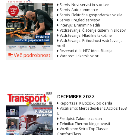
Servis: Novi servisi in storitve
Servis: Autocommerce
Servis: Električna gospodarska vozila
Servis: Pregled servisov
Intervju: Branimir Nadih
Vzdrževanje: Čiščenje cistern in silosov
Vzdrževanje: Hladilne tekočine
Vzdrževanje: Prihodnost vzdrževanja
vozil
Rezervni deli: NFC identifikacija
Več podrobnosti
Varnost: Hekerski vdori
DECEMBER 2022
Reportaža: K Božičku po darila
Vozili smo: Mercedes-Benz Actros 1853
L
Predpisi: Zakon o cestah
Tehnika: Thermo King novosti
Vozili smo: Setra TopClass in
ComfortClass